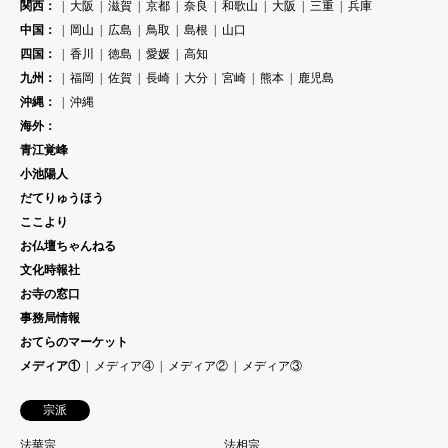
関西：
大阪
滋賀
京都
奈良
和歌山
大阪
三重
兵庫
中国：
岡山
広島
鳥取
島根
山口
四国：
香川
徳島
愛媛
高知
九州：
福岡
佐賀
長崎
大分
宮崎
熊本
鹿児島
沖縄：
沖縄
海外：
青江覚峰
小池陽人
だてりゅうほう
ここより
お仏壇ちゃんねる
文化時報社
お寺の窓口
事務局情報
おてらのマーケット
メディア①
メディア④
メディア②
メディア③
宗派
法華宗
法相宗