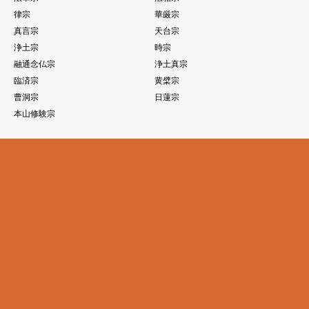
律宗
華厳宗
真言宗
天台宗
浄土宗
時宗
融通念仏宗
浄土真宗
臨済宗
黄檗宗
曹洞宗
日蓮宗
本山修験宗