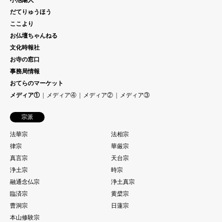
小池陽人
だてりゅうほう
ここより
お仏壇ちゃんねる
文化時報社
お寺の窓口
事務局情報
おてらのマーケット
メディア①
メディア④
メディア②
メディア③
宗派
法華宗
法相宗
律宗
華厳宗
真言宗
天台宗
浄土宗
時宗
融通念仏宗
浄土真宗
臨済宗
黄檗宗
曹洞宗
日蓮宗
本山修験宗