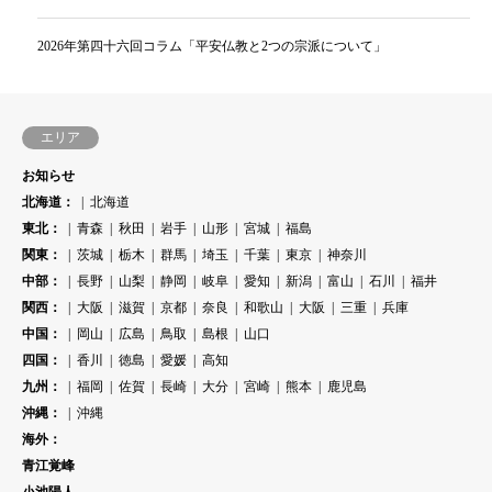
2026年第四十六回コラム「平安仏教と2つの宗派について」
エリア
お知らせ
北海道：
北海道
東北：
青森
秋田
岩手
山形
宮城
福島
関東：
茨城
栃木
群馬
埼玉
千葉
東京
神奈川
中部：
長野
山梨
静岡
岐阜
愛知
新潟
富山
石川
福井
関西：
大阪
滋賀
京都
奈良
和歌山
大阪
三重
兵庫
中国：
岡山
広島
鳥取
島根
山口
四国：
香川
徳島
愛媛
高知
九州：
福岡
佐賀
長崎
大分
宮崎
熊本
鹿児島
沖縄：
沖縄
海外：
青江覚峰