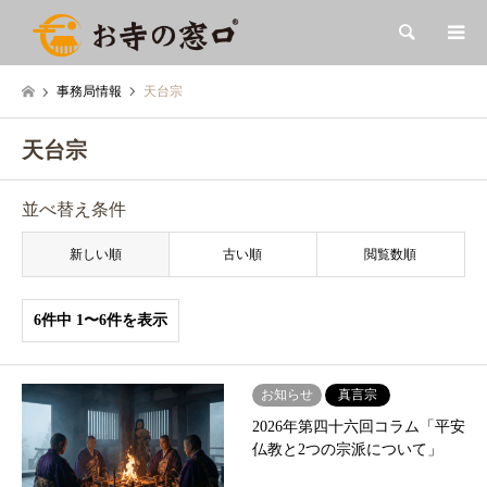
検索
事務局情報
天台宗
天台宗
並べ替え条件
新しい順
古い順
閲覧数順
6件中 1〜6件を表示
お知らせ
真言宗
2026年第四十六回コラム「平安
仏教と2つの宗派について」