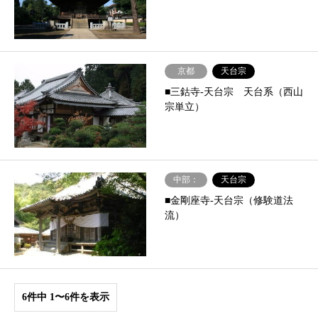
京都
天台宗
■三鈷寺-天台宗 天台系（西山
宗単立）
中部：
天台宗
■金剛座寺-天台宗（修験道法
流）
6件中 1〜6件を表示