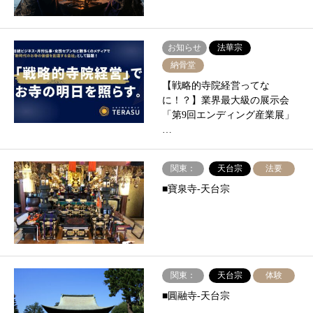
お知らせ
法華宗
納骨堂
【戦略的寺院経営ってな
に！？】業界最⼤級の展⽰会
「第9回エンディング産業展」
…
関東：
天台宗
法要
■寶泉寺-天台宗
関東：
天台宗
体験
■圓融寺-天台宗