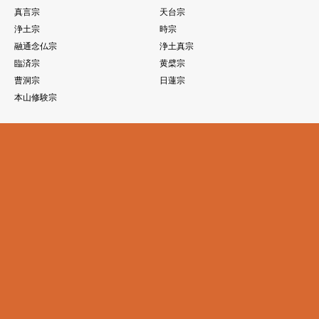
真言宗
天台宗
浄土宗
時宗
融通念仏宗
浄土真宗
臨済宗
黄檗宗
曹洞宗
日蓮宗
本山修験宗