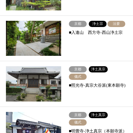
京都
浄土宗
法要
■入逢山 西方寺-西山浄土宗
京都
浄土真宗
儀式
■照光寺-真宗大谷派(東本願寺)
京都
浄土真宗
儀式
■明覺寺-浄土真宗（本願寺派）