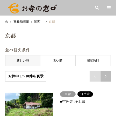
検索
事務局情報
関西：
京都
京都
並べ替え条件
新しい順
古い順
閲覧数順
32件中 1〜10件を表示


京都
浄土宗
■空外寺-浄土宗