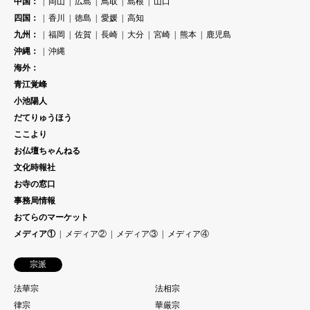
中国：
岡山
広島
鳥取
島根
山口
四国：
香川
徳島
愛媛
高知
九州：
福岡
佐賀
長崎
大分
宮崎
熊本
鹿児島
沖縄：
沖縄
海外：
青江覚峰
小池陽人
だてりゅうほう
ここより
お仏壇ちゃんねる
文化時報社
お寺の窓口
事務局情報
おてらのマーケット
メディア①
メディア②
メディア③
メディア④
宗派
法華宗
法相宗
律宗
華厳宗