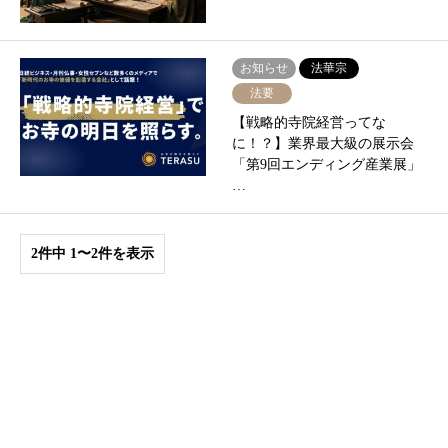
お知らせ
法華宗
法要
【戦略的寺院経営ってな
に！？】業界最⼤級の展⽰会
「第9回エンディング産業展」
…
2件中 1〜2件を表示