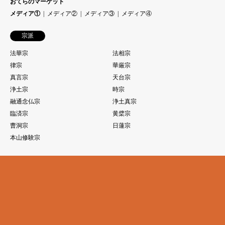
おてらのマーケット
メディア①
メディア②
メディア③
メディア④
宗派
法華宗
法相宗
律宗
華厳宗
真言宗
天台宗
浄土宗
時宗
融通念仏宗
浄土真宗
臨済宗
黄檗宗
曹洞宗
日蓮宗
本山修験宗