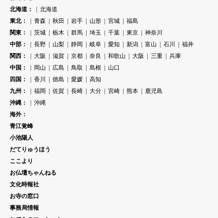
北海道：
北海道
東北：
青森
秋田
岩手
山形
宮城
福島
関東：
茨城
栃木
群馬
埼玉
千葉
東京
神奈川
中部：
長野
山梨
静岡
岐阜
愛知
新潟
富山
石川
福井
関西：
大阪
滋賀
京都
奈良
和歌山
大阪
三重
兵庫
中国：
岡山
広島
鳥取
島根
山口
四国：
香川
徳島
愛媛
高知
九州：
福岡
佐賀
長崎
大分
宮崎
熊本
鹿児島
沖縄：
沖縄
海外：
青江覚峰
小池陽人
だてりゅうほう
ここより
お仏壇ちゃんねる
文化時報社
お寺の窓口
事務局情報