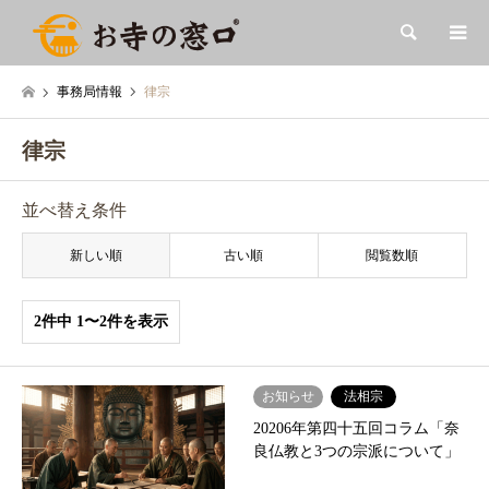
検索
事務局情報
律宗
律宗
並べ替え条件
新しい順
古い順
閲覧数順
2件中 1〜2件を表示
お知らせ
法相宗
20206年第四十五回コラム「奈
良仏教と3つの宗派について」