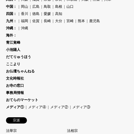
中国：
岡山
広島
鳥取
島根
山口
四国：
香川
徳島
愛媛
高知
九州：
福岡
佐賀
長崎
大分
宮崎
熊本
鹿児島
沖縄：
沖縄
海外：
青江覚峰
小池陽人
だてりゅうほう
ここより
お仏壇ちゃんねる
文化時報社
お寺の窓口
事務局情報
おてらのマーケット
メディア①
メディア④
メディア②
メディア③
宗派
法華宗
法相宗