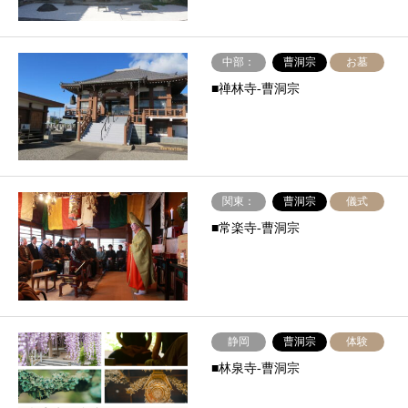
中部：
曹洞宗
お墓
■禅林寺-曹洞宗
関東：
曹洞宗
儀式
■常楽寺-曹洞宗
静岡
曹洞宗
体験
■林泉寺-曹洞宗