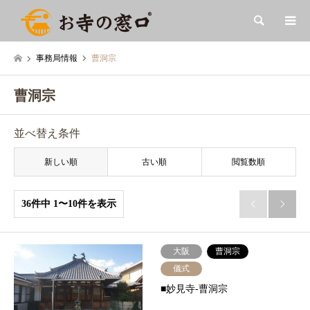
検索
事務局情報
曹洞宗
曹洞宗
並べ替え条件
新しい順
古い順
閲覧数順
36件中 1〜10件を表示


大阪
曹洞宗
儀式
■妙見寺-曹洞宗