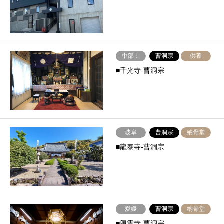
中部：
曹洞宗
供養
■千光寺-曹洞宗
岐阜
曹洞宗
納骨堂
■龍泰寺-曹洞宗
愛媛
曹洞宗
納骨堂
■興雲寺-曹洞宗