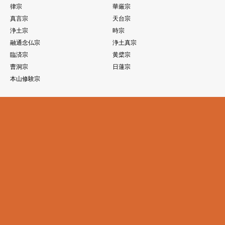
律宗
華厳宗
真言宗
天台宗
浄土宗
時宗
融通念仏宗
浄土真宗
臨済宗
黄檗宗
曹洞宗
日蓮宗
本山修験宗