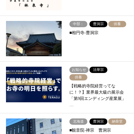
中部：
曹洞宗
供養
■相円寺-曹洞宗
お知らせ
法華宗
供養
【戦略的寺院経営ってな
に！？】業界最⼤級の展⽰会
「第9回エンディング産業展」
…
北海道
曹洞宗
納骨堂
■観音院-禅宗 曹洞宗