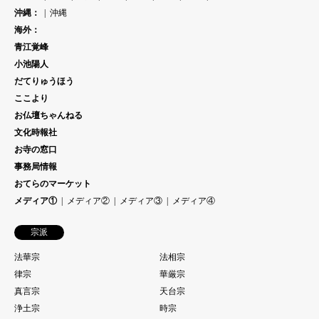
沖縄：
沖縄
海外：
青江覚峰
小池陽人
だてりゅうほう
ここより
お仏壇ちゃんねる
文化時報社
お寺の窓口
事務局情報
おてらのマーケット
メディア①
メディア②
メディア③
メディア④
宗派
法華宗
法相宗
律宗
華厳宗
真言宗
天台宗
浄土宗
時宗