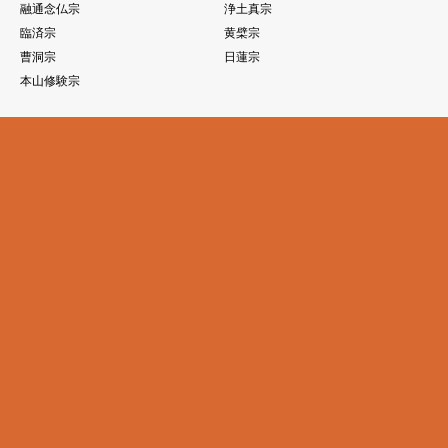
融通念仏宗
浄土真宗
臨済宗
黄檗宗
曹洞宗
日蓮宗
本山修験宗