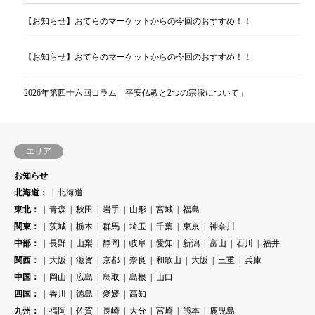
【お知らせ】おてらのマーケットからの今回のおすすめ！！
【お知らせ】おてらのマーケットからの今回のおすすめ！！
2026年第四十六回コラム「平安仏教と2つの宗派について」
エリア
お知らせ
北海道：
北海道
東北：
青森
秋田
岩手
山形
宮城
福島
関東：
茨城
栃木
群馬
埼玉
千葉
東京
神奈川
中部：
長野
山梨
静岡
岐阜
愛知
新潟
富山
石川
福井
関西：
大阪
滋賀
京都
奈良
和歌山
大阪
三重
兵庫
中国：
岡山
広島
鳥取
島根
山口
四国：
香川
徳島
愛媛
高知
九州：
福岡
佐賀
長崎
大分
宮崎
熊本
鹿児島