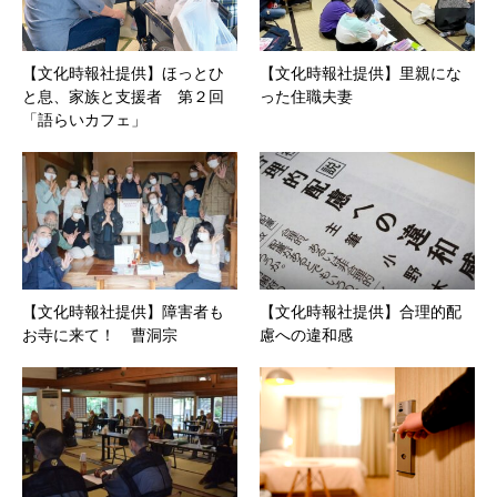
【文化時報社提供】ほっとひ
【文化時報社提供】里親にな
と息、家族と支援者 第２回
った住職夫妻
「語らいカフェ」
【文化時報社提供】障害者も
【文化時報社提供】合理的配
お寺に来て！ 曹洞宗
慮への違和感