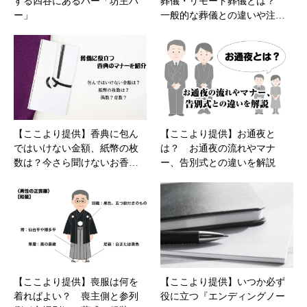
する四谷にあるバー「坊主バ
葬儀・リモート葬儀とは？
ー」
一般的な葬儀との違いや注…
【ここより提供】香典に包ん
【ここより提供】お通夜と
ではいけない金額、紙幣の枚
は？ お通夜の流れやマナ
数は？今さら聞けないお香…
ー、告別式との違いを解説
【ここより提供】喪服は何を
【ここより提供】いつか必ず
着ればよい？ 喪主側と参列
役に立つ『エンディングノー