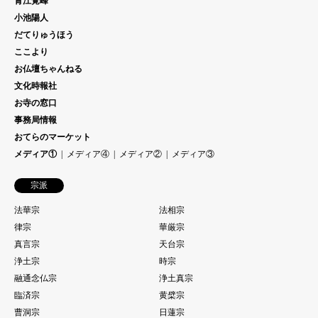
青江覚峰
小池陽人
だてりゅうほう
ここより
お仏壇ちゃんねる
文化時報社
お寺の窓口
事務局情報
おてらのマーケット
メディア①
メディア④
メディア②
メディア③
宗派
法華宗
法相宗
律宗
華厳宗
真言宗
天台宗
浄土宗
時宗
融通念仏宗
浄土真宗
臨済宗
黄檗宗
曹洞宗
日蓮宗