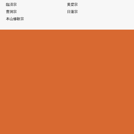
臨済宗
黄檗宗
曹洞宗
日蓮宗
本山修験宗