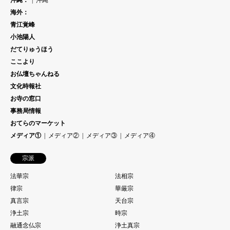
海外：
青江覚峰
小池陽人
だてりゅうほう
ここより
お仏壇ちゃんねる
文化時報社
お寺の窓口
事務局情報
おてらのマーケット
メディア①
メディア②
メディア③
メディア④
宗派
法華宗
法相宗
律宗
華厳宗
真言宗
天台宗
浄土宗
時宗
融通念仏宗
浄土真宗