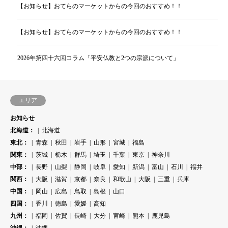
【お知らせ】おてらのマーケットからの今回のおすすめ！！
【お知らせ】おてらのマーケットからの今回のおすすめ！！
2026年第四十六回コラム「平安仏教と2つの宗派について」
エリア
お知らせ
北海道：
北海道
東北：
青森
秋田
岩手
山形
宮城
福島
関東：
茨城
栃木
群馬
埼玉
千葉
東京
神奈川
中部：
長野
山梨
静岡
岐阜
愛知
新潟
富山
石川
福井
関西：
大阪
滋賀
京都
奈良
和歌山
大阪
三重
兵庫
中国：
岡山
広島
鳥取
島根
山口
四国：
香川
徳島
愛媛
高知
九州：
福岡
佐賀
長崎
大分
宮崎
熊本
鹿児島
沖縄：
沖縄