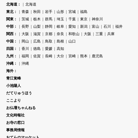
北海道：
北海道
東北：
青森
秋田
岩手
山形
宮城
福島
関東：
茨城
栃木
群馬
埼玉
千葉
東京
神奈川
中部：
長野
山梨
静岡
岐阜
愛知
新潟
富山
石川
福井
関西：
大阪
滋賀
京都
奈良
和歌山
大阪
三重
兵庫
中国：
岡山
広島
鳥取
島根
山口
四国：
香川
徳島
愛媛
高知
九州：
福岡
佐賀
長崎
大分
宮崎
熊本
鹿児島
沖縄：
沖縄
海外：
青江覚峰
小池陽人
だてりゅうほう
ここより
お仏壇ちゃんねる
文化時報社
お寺の窓口
事務局情報
おてらのマーケット