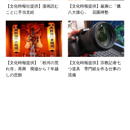
【文化時報社提供】漫画読む
【文化時報提供】厳粛に「臘
ことに手当支給
八大接心」 花園禅塾
【文化時報提供】「粉河の荒
【文化時報提供】宗教記者七
れ寺」再興 廃墟から７年越
つ道具 専門紙を作る仕事の
しの悲願
流儀