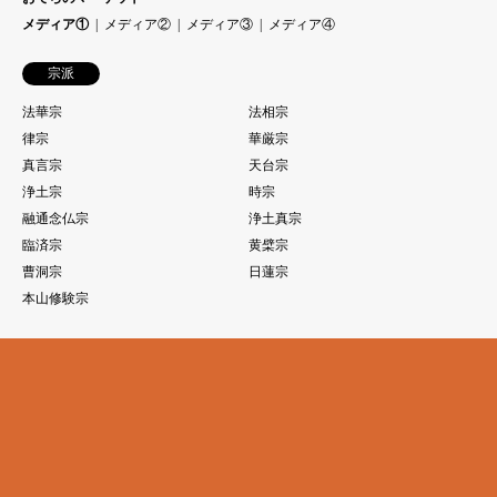
メディア①
メディア②
メディア③
メディア④
宗派
法華宗
法相宗
律宗
華厳宗
真言宗
天台宗
浄土宗
時宗
融通念仏宗
浄土真宗
臨済宗
黄檗宗
曹洞宗
日蓮宗
本山修験宗