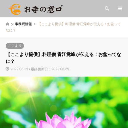
検索
事務局情報
【ここより提供】料理僧 青江覚峰が伝える！お盆って
なに？
ここより
【ここより提供】料理僧 青江覚峰が伝える！お盆ってな
に？
2022.06.29 / 最終更新日：2022.06.29