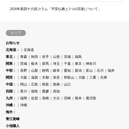
2026年第四十六回コラム「平安仏教と2つの宗派について」
エリア
お知らせ
北海道：
北海道
東北：
青森
秋田
岩手
山形
宮城
福島
関東：
茨城
栃木
群馬
埼玉
千葉
東京
神奈川
中部：
長野
山梨
静岡
岐阜
愛知
新潟
富山
石川
福井
関西：
大阪
滋賀
京都
奈良
和歌山
大阪
三重
兵庫
中国：
岡山
広島
鳥取
島根
山口
四国：
香川
徳島
愛媛
高知
九州：
福岡
佐賀
長崎
大分
宮崎
熊本
鹿児島
沖縄：
沖縄
海外：
青江覚峰
小池陽人