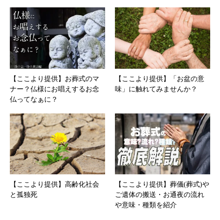
【ここより提供】お葬式のマ
【ここより提供】「お盆の意
ナー？仏様にお唱えするお念
味」に触れてみませんか？
仏ってなぁに？
【ここより提供】高齢化社会
【ここより提供】葬儀(葬式)や
と孤独死
ご遺体の搬送・お通夜の流れ
や意味・種類を紹介