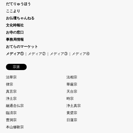
だてりゅうほう
ここより
お仏壇ちゃんねる
文化時報社
お寺の窓口
事務局情報
おてらのマーケット
メディア①
メディア②
メディア③
メディア④
宗派
法華宗
法相宗
律宗
華厳宗
真言宗
天台宗
浄土宗
時宗
融通念仏宗
浄土真宗
臨済宗
黄檗宗
曹洞宗
日蓮宗
本山修験宗