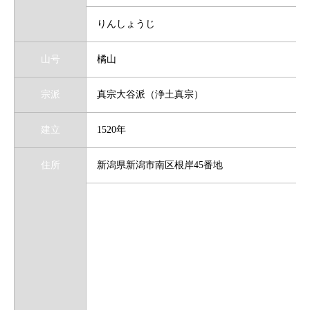
りんしょうじ
山号
橘山
宗派
真宗大谷派（浄土真宗）
建立
1520年
住所
新潟県新潟市南区根岸45番地