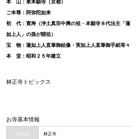
本 山：東本願寺（京都）
ご本尊：阿弥陀如来
初 代：寛寿（浄土真宗中興の祖・本願寺８代法主「蓮
如上人」の孫が開祖）
宝 物：蓮如上人直筆御絵像・実如上人直筆御手紙等々
本 堂：昭和２５年建立
林正寺トピックス
お寺基本情報
寺院名
林正寺