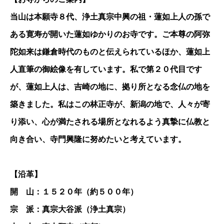
当山は本願寺８代、浄土真宗中興の祖・蓮如上人の孫で
ある寛寿が開いた蓮如ゆかりのお寺です。ご本尊の阿弥
陀如来は鎌倉時代のものと伝えられているほか、蓮如上
人直筆の御絵像を有しています。私で第２０代目です
が、蓮如上人は、吉崎の地に、拠り所となる念仏の地を
築きました。私はこの林正寺が、新潟の地で、人々が寄
り添い、心が満たされる場所となれるよう真摯に仏教と
向き合い、寺門興隆に努めたいと考えています。
【沿革】
開 山：１５２０年（約５００年）
宗 派：真宗大谷派（浄土真宗）