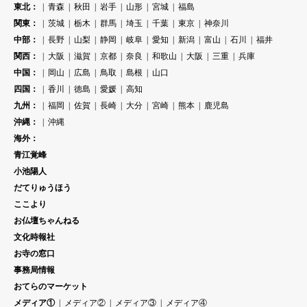
東北：
青森
秋田
岩手
山形
宮城
福島
関東：
茨城
栃木
群馬
埼玉
千葉
東京
神奈川
中部：
長野
山梨
静岡
岐阜
愛知
新潟
富山
石川
福井
関西：
大阪
滋賀
京都
奈良
和歌山
大阪
三重
兵庫
中国：
岡山
広島
鳥取
島根
山口
四国：
香川
徳島
愛媛
高知
九州：
福岡
佐賀
長崎
大分
宮崎
熊本
鹿児島
沖縄：
沖縄
海外：
青江覚峰
小池陽人
だてりゅうほう
ここより
お仏壇ちゃんねる
文化時報社
お寺の窓口
事務局情報
おてらのマーケット
メディア①
メディア②
メディア③
メディア④