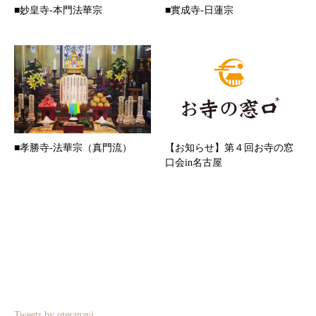
■妙皇寺-本門法華宗
■實成寺-日蓮宗
■孝勝寺-法華宗（真門流）
【お知らせ】第４回お寺の窓
口会in名古屋
Tweets by oteranavi