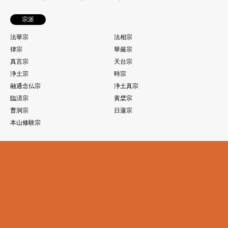
宗派
法華宗
法相宗
律宗
華厳宗
真言宗
天台宗
浄土宗
時宗
融通念仏宗
浄土真宗
臨済宗
黄檗宗
曹洞宗
日蓮宗
本山修験宗