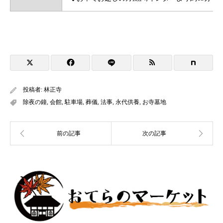
投稿者:
林正寺
除夜の鐘
,
会館
,
駐車場
,
葬儀
,
法事
,
永代供養
,
お寺墓地