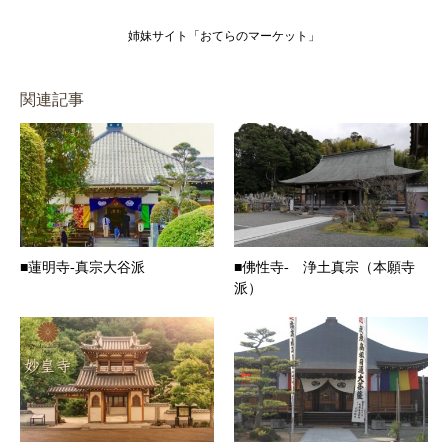
姉妹サイト「おてらのマーケット」
関連記事
■蓮明寺-真宗大谷派
■佛性寺- 浄土真宗（本願寺
派）