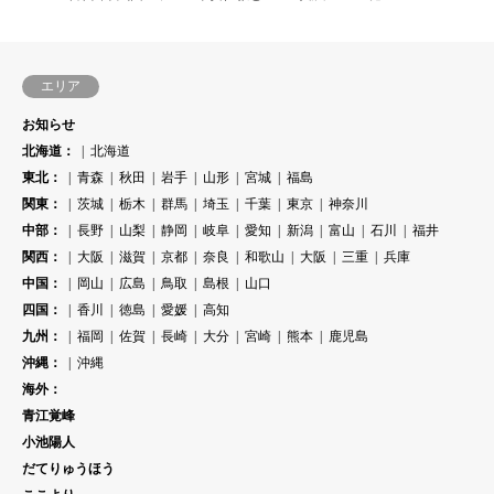
エリア
お知らせ
北海道：
北海道
東北：
青森
秋田
岩手
山形
宮城
福島
関東：
茨城
栃木
群馬
埼玉
千葉
東京
神奈川
中部：
長野
山梨
静岡
岐阜
愛知
新潟
富山
石川
福井
関西：
大阪
滋賀
京都
奈良
和歌山
大阪
三重
兵庫
中国：
岡山
広島
鳥取
島根
山口
四国：
香川
徳島
愛媛
高知
九州：
福岡
佐賀
長崎
大分
宮崎
熊本
鹿児島
沖縄：
沖縄
海外：
青江覚峰
小池陽人
だてりゅうほう