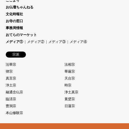
ここより
お仏壇ちゃんねる
文化時報社
お寺の窓口
事務局情報
おてらのマーケット
メディア①
メディア②
メディア③
メディア④
宗派
法華宗
法相宗
律宗
華厳宗
真言宗
天台宗
浄土宗
時宗
融通念仏宗
浄土真宗
臨済宗
黄檗宗
曹洞宗
日蓮宗
本山修験宗