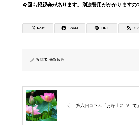
今回も懇親会があります。別途費用がかかりますの
Post
Share
LINE
RS
投稿者:
光顕遠島
第六回コラム「お浄土について