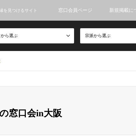
窓口会員ページ
新規掲載に
縁を見つけるサイト
アから選ぶ
宗派から選ぶ
阪
の窓口会in大阪