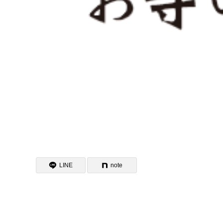
LINE
note