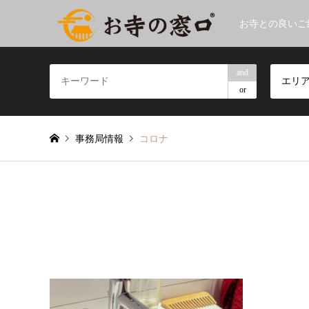
お寺との良いご
and
エリ
or
事務局情報
コロナ