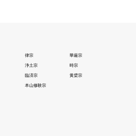
律宗
華厳宗
浄土宗
時宗
臨済宗
黄檗宗
本山修験宗