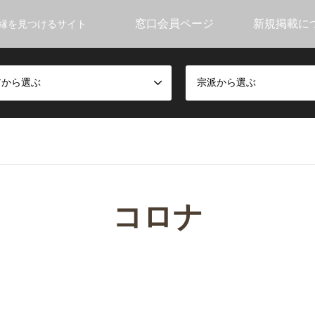
窓口会員ページ
新規掲載に
縁を見つけるサイト
アから選ぶ
宗派から選ぶ
コロナ