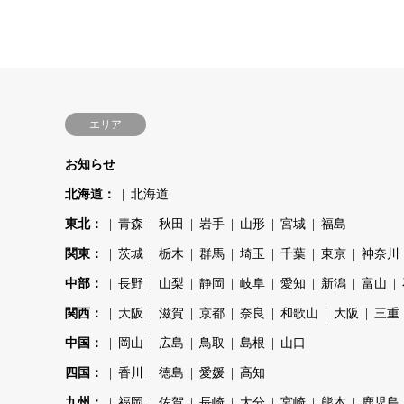
エリア
お知らせ
北海道：
北海道
東北：
青森
秋田
岩手
山形
宮城
福島
関東：
茨城
栃木
群馬
埼玉
千葉
東京
神奈川
中部：
長野
山梨
静岡
岐阜
愛知
新潟
富山
関西：
大阪
滋賀
京都
奈良
和歌山
大阪
三重
中国：
岡山
広島
鳥取
島根
山口
四国：
香川
徳島
愛媛
高知
九州：
福岡
佐賀
長崎
大分
宮崎
熊本
鹿児島