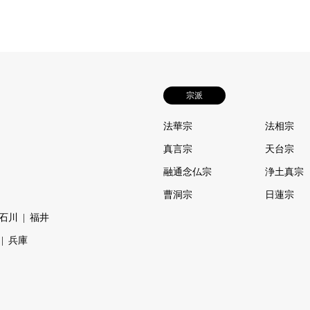
宗派
法華宗
法相宗
真言宗
天台宗
融通念仏宗
浄土真宗
曹洞宗
日蓮宗
石川
福井
兵庫