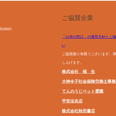
ご協賛企業
teranavi
「お寺の窓口」の運営方針とご
い
ご協賛賜り有難うございます。
し上げます。
株式会社 福 生
大神令子社会保険労務士事務
てんのうじペット霊園
平安法衣店
株式会社秋田書店