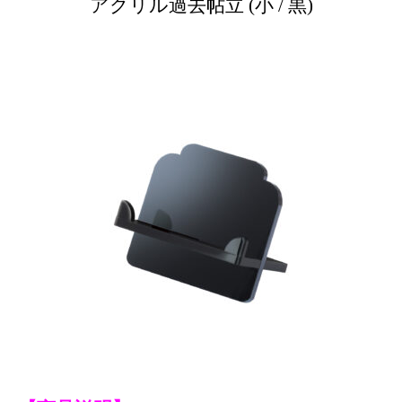
アクリル過去帖立 (小 / 黒)