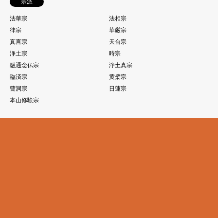
宗派
法華宗
法相宗
律宗
華厳宗
真言宗
天台宗
浄土宗
時宗
融通念仏宗
浄土真宗
臨済宗
黄檗宗
曹洞宗
日蓮宗
本山修験宗