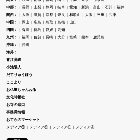
中部：
長野
山梨
静岡
岐阜
愛知
新潟
富山
石川
福井
関西：
大阪
滋賀
京都
奈良
和歌山
大阪
三重
兵庫
中国：
岡山
広島
鳥取
島根
山口
四国：
香川
徳島
愛媛
高知
九州：
福岡
佐賀
長崎
大分
宮崎
熊本
鹿児島
沖縄：
沖縄
海外：
青江覚峰
小池陽人
だてりゅうほう
ここより
お仏壇ちゃんねる
文化時報社
お寺の窓口
事務局情報
おてらのマーケット
メディア①
メディア②
メディア③
メディア④