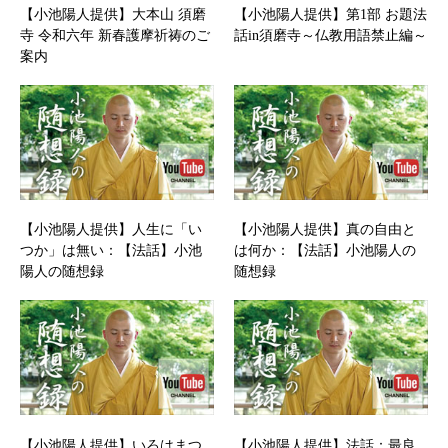
【小池陽人提供】大本山 須磨
【小池陽人提供】第1部 お題法
寺 令和六年 新春護摩祈祷のご
話in須磨寺～仏教用語禁止編～
案内
【小池陽人提供】人生に「い
【小池陽人提供】真の自由と
つか」は無い：【法話】小池
は何か：【法話】小池陽人の
陽人の随想録
随想録
【小池陽人提供】いろはまつ
【小池陽人提供】法話：最良