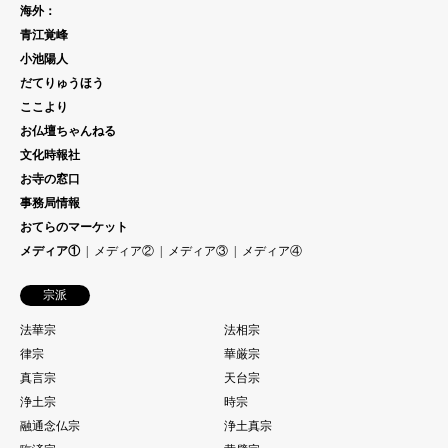
海外：
青江覚峰
小池陽人
だてりゅうほう
ここより
お仏壇ちゃんねる
文化時報社
お寺の窓口
事務局情報
おてらのマーケット
メディア①
メディア②
メディア③
メディア④
宗派
法華宗
法相宗
律宗
華厳宗
真言宗
天台宗
浄土宗
時宗
融通念仏宗
浄土真宗