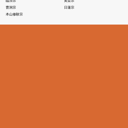
臨済宗
黄檗宗
曹洞宗
日蓮宗
本山修験宗