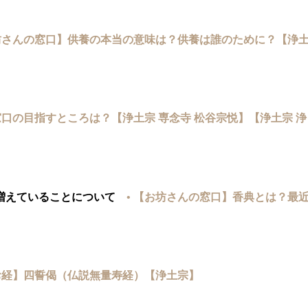
お坊さんの窓口】供養の本当の意味は？供養は誰のために？【浄
窓口の目指すところは？【浄土宗 専念寺 松谷宗悦】【浄土宗 浄
増えていることについて
• 【お坊さんの窓口】香典とは？最
【お経】四誓偈（仏説無量寿経）【浄土宗】