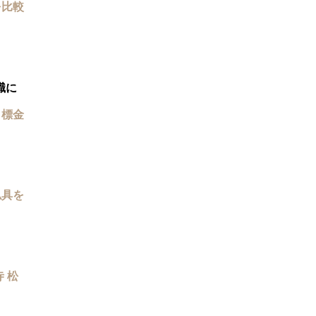
を比較
職に
目標金
仏具を
 松