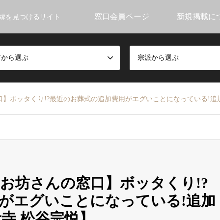
窓口会員ページ
新規掲載に
縁を見つけるサイト
アから選ぶ
宗派から選ぶ
】ボッタくり!?最近のお葬式の追加費用がエグいことになっている!追
お坊さんの窓口】ボッタくり!?
がエグいことになっている!追加
寺 松谷宗悦】