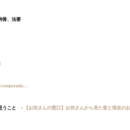
ら納骨、法要
l
ny/cooperatio…
思うこと
• 【お坊さんの窓口】お坊さんから見た昔と現在の