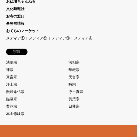
お仏壇ちゃんねる
文化時報社
お寺の窓口
事務局情報
おてらのマーケット
メディア①
メディア②
メディア③
メディア④
宗派
法華宗
法相宗
律宗
華厳宗
真言宗
天台宗
浄土宗
時宗
融通念仏宗
浄土真宗
臨済宗
黄檗宗
曹洞宗
日蓮宗
本山修験宗