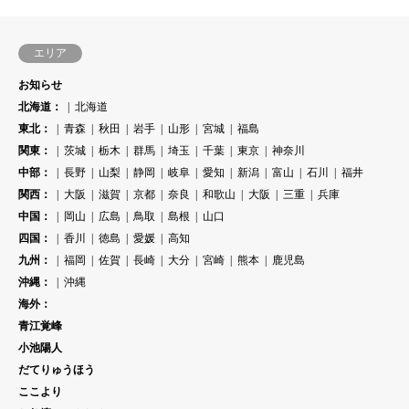
エリア
お知らせ
北海道：
北海道
東北：
青森
秋田
岩手
山形
宮城
福島
関東：
茨城
栃木
群馬
埼玉
千葉
東京
神奈川
中部：
長野
山梨
静岡
岐阜
愛知
新潟
富山
石川
福井
関西：
大阪
滋賀
京都
奈良
和歌山
大阪
三重
兵庫
中国：
岡山
広島
鳥取
島根
山口
四国：
香川
徳島
愛媛
高知
九州：
福岡
佐賀
長崎
大分
宮崎
熊本
鹿児島
沖縄：
沖縄
海外：
青江覚峰
小池陽人
だてりゅうほう
ここより