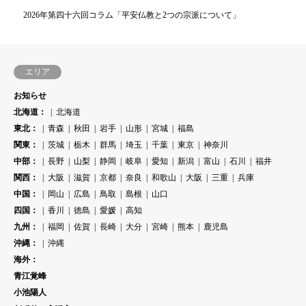
2026年第四十六回コラム「平安仏教と2つの宗派について」
エリア
お知らせ
北海道：
北海道
東北：
青森
秋田
岩手
山形
宮城
福島
関東：
茨城
栃木
群馬
埼玉
千葉
東京
神奈川
中部：
長野
山梨
静岡
岐阜
愛知
新潟
富山
石川
福井
関西：
大阪
滋賀
京都
奈良
和歌山
大阪
三重
兵庫
中国：
岡山
広島
鳥取
島根
山口
四国：
香川
徳島
愛媛
高知
九州：
福岡
佐賀
長崎
大分
宮崎
熊本
鹿児島
沖縄：
沖縄
海外：
青江覚峰
小池陽人