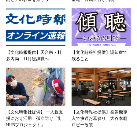
【文化時報提供】天台宗・杜
【文化時報社提供】認知症で
多内局 11月総辞職へ
残ること
【文化時報社提供】 一人親支
【文化時報社提供】発券機導
援にお寺活用 孤立防ぐ「街
入で快適お墓参り 大谷本廟
HUBプロジェクト」
ロビー改装