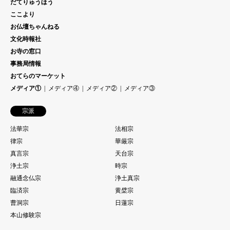
だてりゅうほう
ここより
お仏壇ちゃんねる
文化時報社
お寺の窓口
事務局情報
おてらのマーケット
メディア①
メディア④
メディア②
メディア③
宗派
法華宗
法相宗
律宗
華厳宗
真言宗
天台宗
浄土宗
時宗
融通念仏宗
浄土真宗
臨済宗
黄檗宗
曹洞宗
日蓮宗
本山修験宗