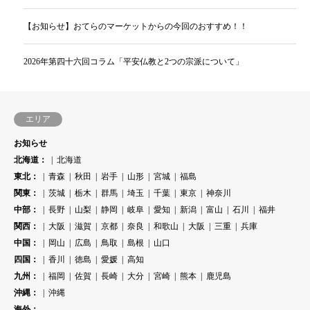
【お知らせ】おてらのマーケットからの今回のおすすめ！！
2026年第四十六回コラム「平安仏教と2つの宗派について」
エリア
お知らせ
北海道：
北海道
東北：
青森
秋田
岩手
山形
宮城
福島
関東：
茨城
栃木
群馬
埼玉
千葉
東京
神奈川
中部：
長野
山梨
静岡
岐阜
愛知
新潟
富山
石川
福井
関西：
大阪
滋賀
京都
奈良
和歌山
大阪
三重
兵庫
中国：
岡山
広島
鳥取
島根
山口
四国：
香川
徳島
愛媛
高知
九州：
福岡
佐賀
長崎
大分
宮崎
熊本
鹿児島
沖縄：
沖縄
海外：