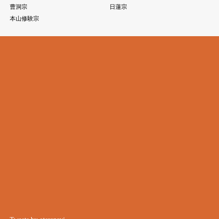
曹洞宗
日蓮宗
本山修験宗