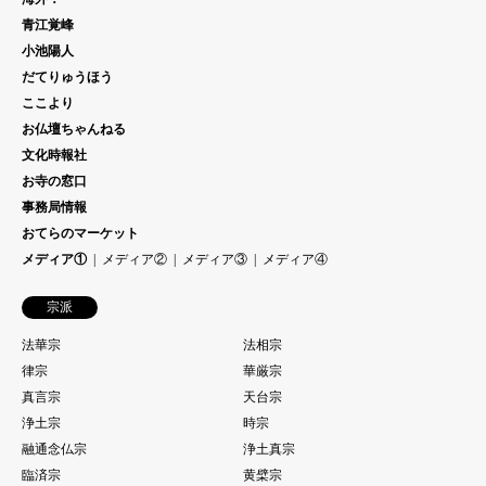
青江覚峰
小池陽人
だてりゅうほう
ここより
お仏壇ちゃんねる
文化時報社
お寺の窓口
事務局情報
おてらのマーケット
メディア①
メディア②
メディア③
メディア④
宗派
法華宗
法相宗
律宗
華厳宗
真言宗
天台宗
浄土宗
時宗
融通念仏宗
浄土真宗
臨済宗
黄檗宗