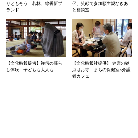
りともそう 若林、線香新ブ
侶、笑顔で参加願生親なきあ
ランド
と相談室
【文化時報提供】禅僧の暮ら
【文化時報社提供】 健康の拠
し体験 子どもも大人も
点はお寺 まちの保健室×介護
者カフェ