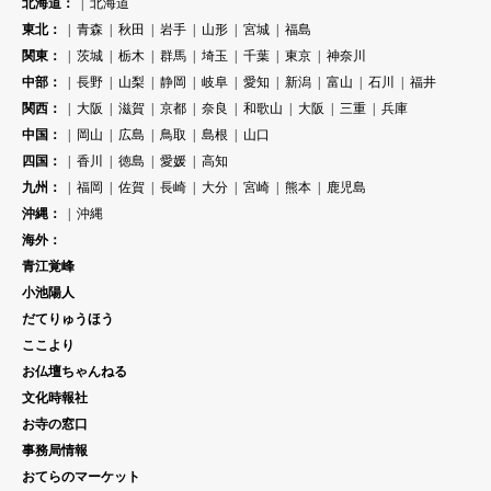
北海道：
北海道
東北：
青森
秋田
岩手
山形
宮城
福島
関東：
茨城
栃木
群馬
埼玉
千葉
東京
神奈川
中部：
長野
山梨
静岡
岐阜
愛知
新潟
富山
石川
福井
関西：
大阪
滋賀
京都
奈良
和歌山
大阪
三重
兵庫
中国：
岡山
広島
鳥取
島根
山口
四国：
香川
徳島
愛媛
高知
九州：
福岡
佐賀
長崎
大分
宮崎
熊本
鹿児島
沖縄：
沖縄
海外：
青江覚峰
小池陽人
だてりゅうほう
ここより
お仏壇ちゃんねる
文化時報社
お寺の窓口
事務局情報
おてらのマーケット