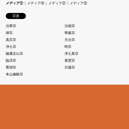
メディア①
メディア④
メディア②
メディア③
宗派
法華宗
法相宗
律宗
華厳宗
真言宗
天台宗
浄土宗
時宗
融通念仏宗
浄土真宗
臨済宗
黄檗宗
曹洞宗
日蓮宗
本山修験宗