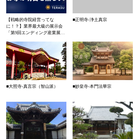
【戦略的寺院経営ってな
■正明寺-浄土真宗
に！？】業界最⼤級の展⽰会
「第9回エンディング産業展…
■大照寺-真言宗（智山派）
■妙皇寺-本門法華宗