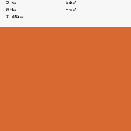
臨済宗
黄檗宗
曹洞宗
日蓮宗
本山修験宗