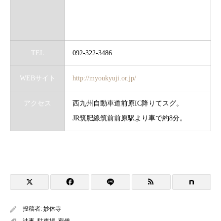
TEL
092-322-3486
WEBサイト
http://myoukyuji.or.jp/
アクセス
西九州自動車道前原IC降りてスグ。
JR筑肥線筑前前原駅より車で約8分。
投稿者:
妙休寺