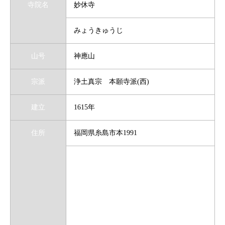
寺院名
妙休寺
みょうきゅうじ
山号
神應山
宗派
浄土真宗 本願寺派(西)
建立
1615年
住所
福岡県糸島市本1991