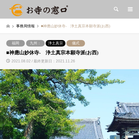
検索
事務局情報
■神應山妙休寺- 浄土真宗本願寺派(お西)
福岡
九州：
浄土真宗
儀式
■神應山妙休寺- 浄土真宗本願寺派(お西)
2021.08.02 / 最終更新日：2021.11.26