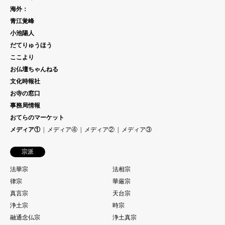
海外：
青江覚峰
小池陽人
だてりゅうほう
ここより
お仏壇ちゃんねる
文化時報社
お寺の窓口
事務局情報
おてらのマーケット
メディア①
メディア④
メディア②
メディア③
宗派
法華宗
法相宗
律宗
華厳宗
真言宗
天台宗
浄土宗
時宗
融通念仏宗
浄土真宗