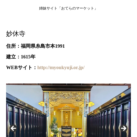
姉妹サイト「おてらのマーケット」
妙休寺
住所：福岡県糸島市本1991
建立：1615年
WEBサイト：
http://myoukyuji.or.jp/