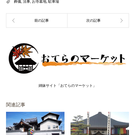
葬儀
,
法事
,
お寺墓地
,
駐車場
姉妹サイト「おてらのマーケット」
関連記事