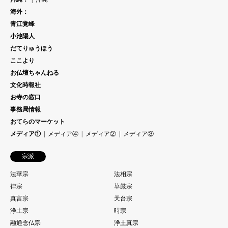
海外：
青江覚峰
小池陽人
だてりゅうほう
ここより
お仏壇ちゃんねる
文化時報社
お寺の窓口
事務局情報
おてらのマーケット
メディア①
メディア④
メディア②
メディア③
宗派
法華宗
法相宗
律宗
華厳宗
真言宗
天台宗
浄土宗
時宗
融通念仏宗
浄土真宗