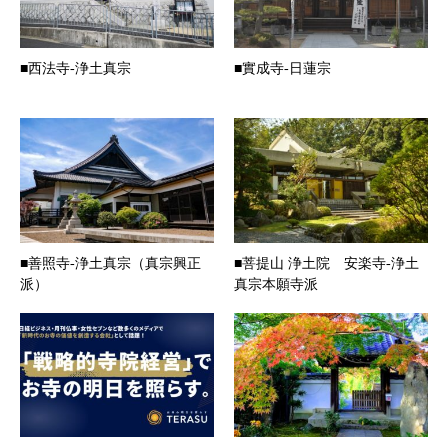
■西法寺-浄土真宗
■實成寺-日蓮宗
■善照寺-浄土真宗（真宗興正
■菩提山 浄土院 安楽寺-浄土
派）
真宗本願寺派