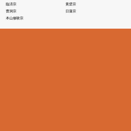
臨済宗
黄檗宗
曹洞宗
日蓮宗
本山修験宗