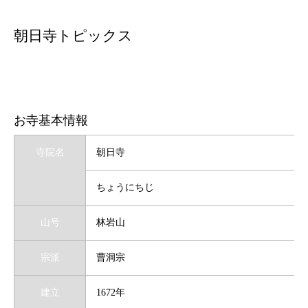
朝日寺トピックス
お寺基本情報
寺院名
朝日寺
ちょうにちじ
山号
林岩山
宗派
曹洞宗
建立
1672年