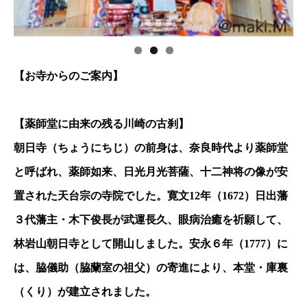
【お寺からのご案内】
【薬師堂に由来の残る川崎の古刹】
朝日寺（ちょうにちじ）の前身は、奈良時代より薬師堂
と呼ばれ、薬師如来、日光月光菩薩、十二神将の像が安
置された天台宗の寺院でした。寛文12年（1672）日出藩
３代藩主・木下俊長が武運長久、眼病治癒を祈願して、
林岩山朝日寺として開山しました。安永６年（1777）に
は、脇儀助（脇蘭室の祖父）の寄進により、本堂・庫裏
（くり）が建立されました。