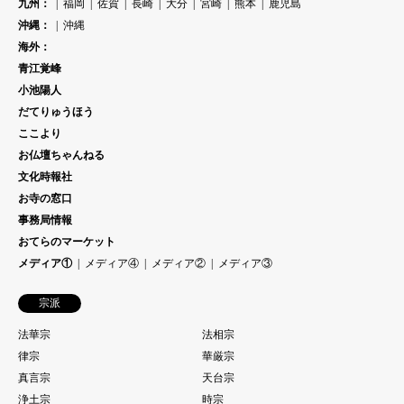
九州：
福岡
佐賀
長崎
大分
宮崎
熊本
鹿児島
沖縄：
沖縄
海外：
青江覚峰
小池陽人
だてりゅうほう
ここより
お仏壇ちゃんねる
文化時報社
お寺の窓口
事務局情報
おてらのマーケット
メディア①
メディア④
メディア②
メディア③
宗派
法華宗
法相宗
律宗
華厳宗
真言宗
天台宗
浄土宗
時宗