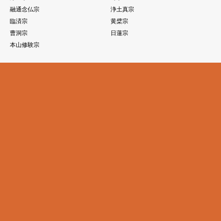
融通念仏宗
浄土真宗
臨済宗
黄檗宗
曹洞宗
日蓮宗
本山修験宗