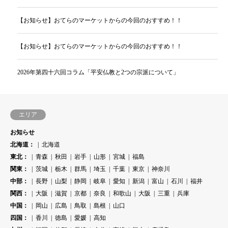
【お知らせ】おてらのマーケットからの今回のおすすめ！！
【お知らせ】おてらのマーケットからの今回のおすすめ！！
2026年第四十六回コラム「平安仏教と2つの宗派について」
エリア
お知らせ
北海道：
北海道
東北：
青森
秋田
岩手
山形
宮城
福島
関東：
茨城
栃木
群馬
埼玉
千葉
東京
神奈川
中部：
長野
山梨
静岡
岐阜
愛知
新潟
富山
石川
福井
関西：
大阪
滋賀
京都
奈良
和歌山
大阪
三重
兵庫
中国：
岡山
広島
鳥取
島根
山口
四国：
香川
徳島
愛媛
高知