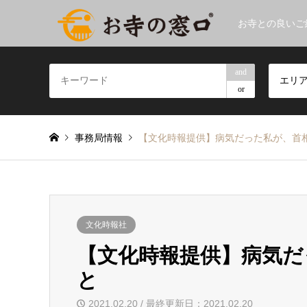
お寺との良いご
and
エリ
or
事務局情報
【文化時報提供】病気だった私が、首
文化時報社
【文化時報提供】病気だ
と
2021.02.20 / 最終更新日：2021.02.20