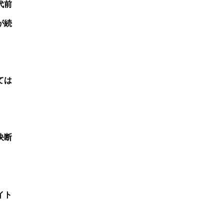
代前
が続
ては
決断
イト