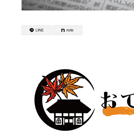
LINE
note