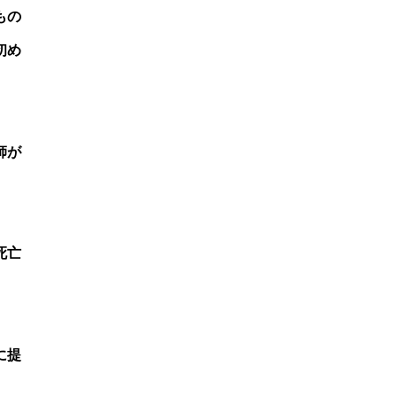
もの
初め
師が
死亡
に提