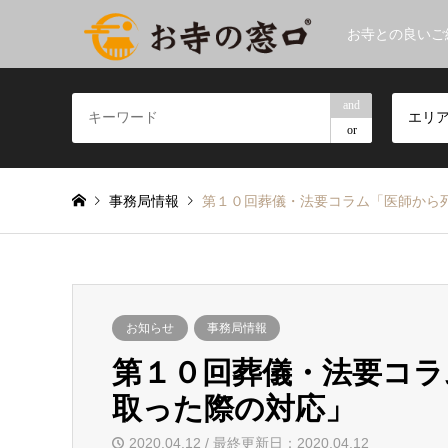
お寺との良いご
and
エリ
or
事務局情報
第１０回葬儀・法要コラム「医師から
お知らせ
事務局情報
第１０回葬儀・法要コラ
取った際の対応」
2020.04.12 / 最終更新日：2020.04.12