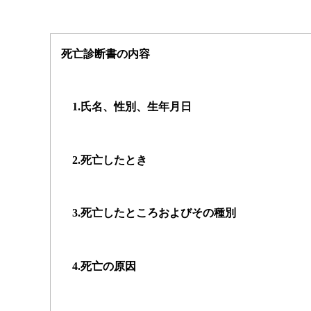
死亡診断書の内容
1.
氏名、性別、生年月日
2.
死亡したとき
3.
死亡したところおよびその種別
4.
死亡の原因