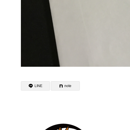
LINE
note