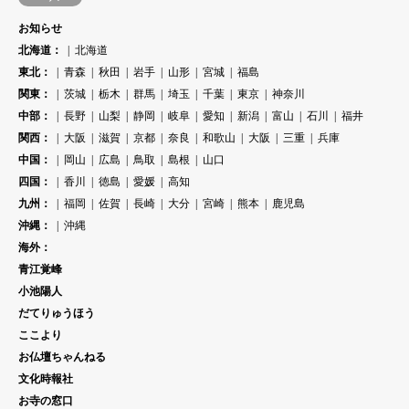
お知らせ
北海道：
北海道
東北：
青森
秋田
岩手
山形
宮城
福島
関東：
茨城
栃木
群馬
埼玉
千葉
東京
神奈川
中部：
長野
山梨
静岡
岐阜
愛知
新潟
富山
石川
福井
関西：
大阪
滋賀
京都
奈良
和歌山
大阪
三重
兵庫
中国：
岡山
広島
鳥取
島根
山口
四国：
香川
徳島
愛媛
高知
九州：
福岡
佐賀
長崎
大分
宮崎
熊本
鹿児島
沖縄：
沖縄
海外：
青江覚峰
小池陽人
だてりゅうほう
ここより
お仏壇ちゃんねる
文化時報社
お寺の窓口