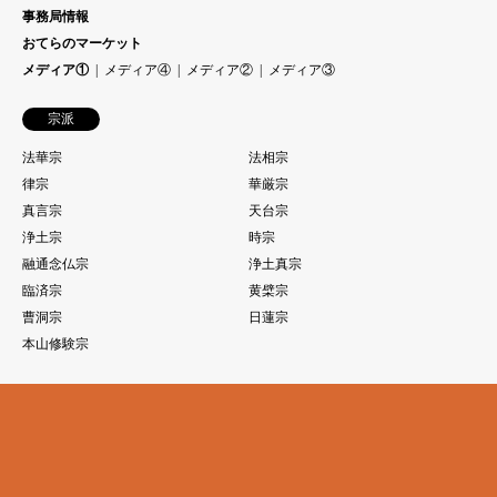
事務局情報
おてらのマーケット
メディア①
メディア④
メディア②
メディア③
宗派
法華宗
法相宗
律宗
華厳宗
真言宗
天台宗
浄土宗
時宗
融通念仏宗
浄土真宗
臨済宗
黄檗宗
曹洞宗
日蓮宗
本山修験宗