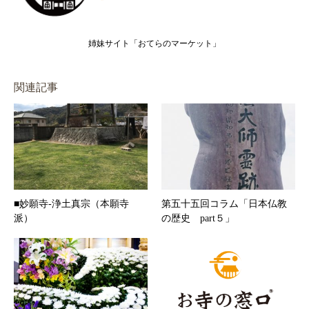
姉妹サイト「おてらのマーケット」
関連記事
■妙願寺-浄土真宗（本願寺
第五十五回コラム「日本仏教
派）
の歴史 part５」