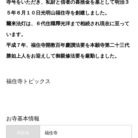
寺号をいただき、私財と信者の喜捨金を基として明治３
５年６月１０日光明山福住寺を創建しました。
爾来法灯は、６代住職釋光洋まで相続され現在に至って
います。
平成７年、福住寺開教百年慶讃法要を本願寺第二十三代
勝如上人をお迎えして御親修法要を厳勤しました。
福住寺トピックス
お寺基本情報
寺院名
福住寺