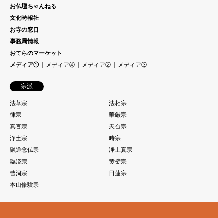
お仏壇ちゃんねる
文化時報社
お寺の窓口
事務局情報
おてらのマーケット
メディア①
メディア④
メディア②
メディア③
宗派
法華宗
法相宗
律宗
華厳宗
真言宗
天台宗
浄土宗
時宗
融通念仏宗
浄土真宗
臨済宗
黄檗宗
曹洞宗
日蓮宗
本山修験宗