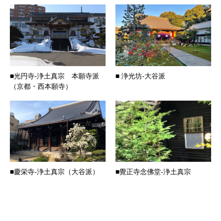
■光円寺-浄土真宗 本願寺派
■ 浄光坊-大谷派
（京都・西本願寺）
■慶栄寺-浄土真宗（大谷派）
■覺正寺念佛堂-浄土真宗