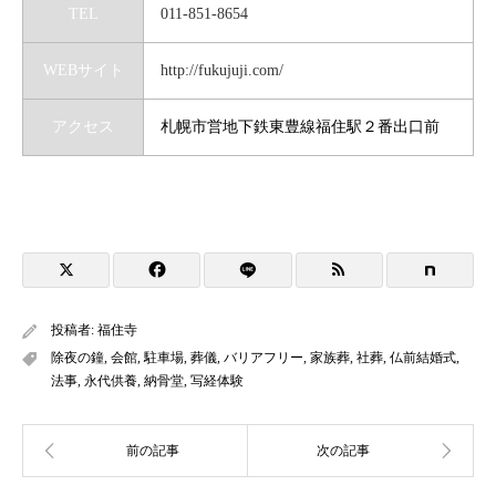
TEL
011-851-8654
WEBサイト
http://fukujuji.com/
アクセス
札幌市営地下鉄東豊線福住駅２番出口前
投稿者:
福住寺
除夜の鐘
,
会館
,
駐車場
,
葬儀
,
バリアフリー
,
家族葬
,
社葬
,
仏前結婚式
,
法事
,
永代供養
,
納骨堂
,
写経体験