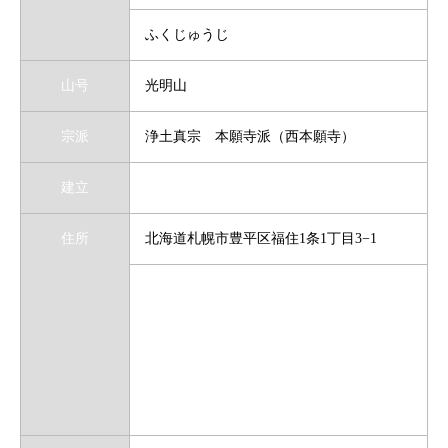
ふくじゅうじ
山号
光明山
宗派
浄土真宗 本願寺派（西本願寺）
建立
住所
北海道札幌市豊平区福住1条1丁目3−1