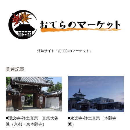
姉妹サイト「おてらのマーケット」
関連記事
■護念寺-浄土真宗 真宗大谷
■永楽寺-浄土真宗（本願寺
派（京都・東本願寺）
派）