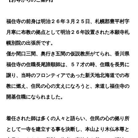
福住寺の前身は明治２６年３月２５日、札幌郡豊平村字
月寒に布教の拠点として明治２６年設置された本願寺札
幌別院の出張所です。
僅か間口三間、奥行き五間の仮説教所がてられ、香川県
福住寺の住職長尾諦順師は、５７才の時、住職を長男に
譲り、当時のフロンティアであった新天地北海道での布
教に燃え、住民の心の支えになろうと、来道し福住寺の
開基住職になられました。
着任された師は多くの人々と語らい、住民の心の拠り所
として一寺を建立する事を決断し、本山より木仏本尊と