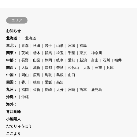
エリア
お知らせ
北海道：
北海道
東北：
青森
秋田
岩手
山形
宮城
福島
関東：
茨城
栃木
群馬
埼玉
千葉
東京
神奈川
中部：
長野
山梨
静岡
岐阜
愛知
新潟
富山
石川
福井
関西：
大阪
滋賀
京都
奈良
和歌山
大阪
三重
兵庫
中国：
岡山
広島
鳥取
島根
山口
四国：
香川
徳島
愛媛
高知
九州：
福岡
佐賀
長崎
大分
宮崎
熊本
鹿児島
沖縄：
沖縄
海外：
青江覚峰
小池陽人
だてりゅうほう
ここより