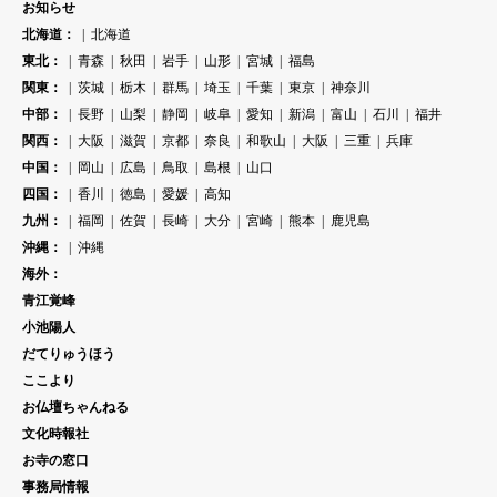
お知らせ
北海道：
北海道
東北：
青森
秋田
岩手
山形
宮城
福島
関東：
茨城
栃木
群馬
埼玉
千葉
東京
神奈川
中部：
長野
山梨
静岡
岐阜
愛知
新潟
富山
石川
福井
関西：
大阪
滋賀
京都
奈良
和歌山
大阪
三重
兵庫
中国：
岡山
広島
鳥取
島根
山口
四国：
香川
徳島
愛媛
高知
九州：
福岡
佐賀
長崎
大分
宮崎
熊本
鹿児島
沖縄：
沖縄
海外：
青江覚峰
小池陽人
だてりゅうほう
ここより
お仏壇ちゃんねる
文化時報社
お寺の窓口
事務局情報