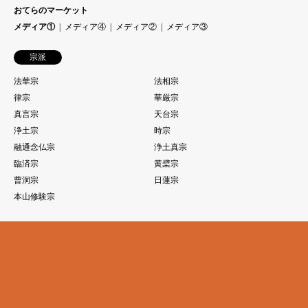
おてらのマーケット
メディア①
メディア④
メディア②
メディア③
宗派
法華宗
法相宗
律宗
華厳宗
真言宗
天台宗
浄土宗
時宗
融通念仏宗
浄土真宗
臨済宗
黄檗宗
曹洞宗
日蓮宗
本山修験宗