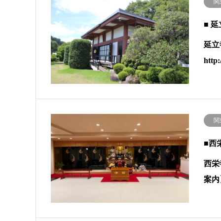
関
■ 
延立
htt
関
■西
西栄
案内