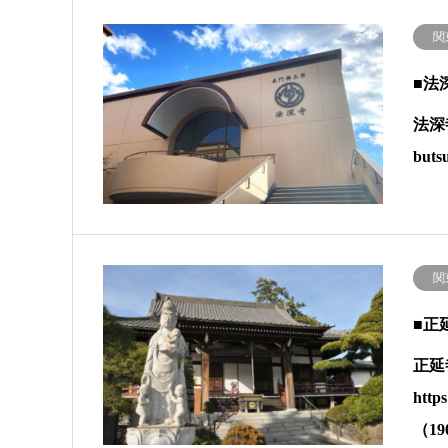
関
■法
法深寺
but
関
■正
正延
htt
（19