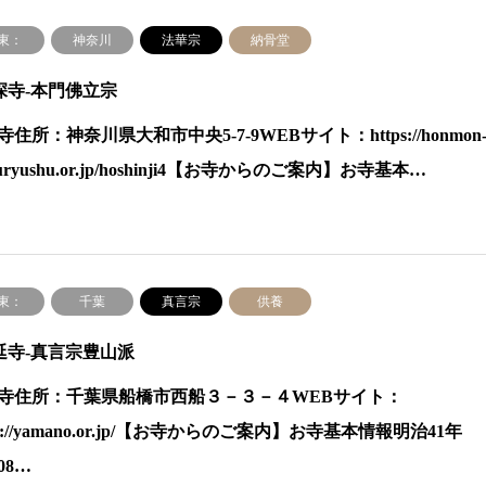
東：
神奈川
法華宗
納骨堂
深寺-本門佛立宗
住所：神奈川県大和市中央5-7-9WEBサイト：https://honmon
suryushu.or.jp/hoshinji4【お寺からのご案内】お寺基本…
東：
千葉
真言宗
供養
延寺-真言宗豊山派
寺住所：千葉県船橋市西船３－３－４WEBサイト：
ps://yamano.or.jp/【お寺からのご案内】お寺基本情報明治41年
08…