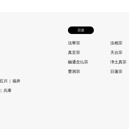
宗派
法華宗
法相宗
真言宗
天台宗
融通念仏宗
浄土真宗
曹洞宗
日蓮宗
石川
福井
兵庫