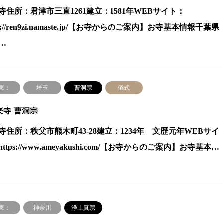
寺住所：君津市三直1261建立：1581年WEBサイト：
ps://ren9zi.namaste.jp/【お寺からのご案内】お寺基本情報千葉県
…
東：
埼玉
曹洞宗
儀式
楽寺-曹洞宗
寺住所：秩父市熊木町43‐28建立：1234年 文歴元年WEBサイ
ttps://www.ameyakushi.com/【お寺からのご案内】お寺基本…
東：
神奈川
浄土真宗