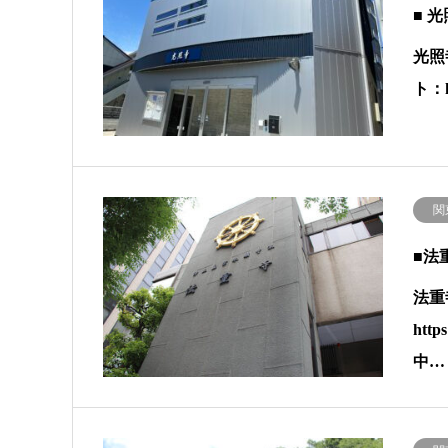
■ 
光照
ト：h
関
■法
法重
htt
中…