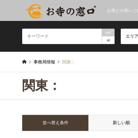
お寺との良いご
and
エリ
or
事務局情報
関東：
関東：
並べ替え条件
新しい順