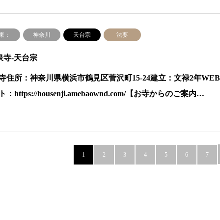
東：
神奈川
天台宗
法要
泉寺-天台宗
寺住所：神奈川県横浜市鶴見区菅沢町15-24建立：文禄2年WE
：https://housenji.amebaownd.com/【お寺からのご案内…
1
2
3
4
5
6
7