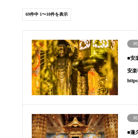
69件中 1〜10件を表示
関
■安
安楽
htt
関
■蓮