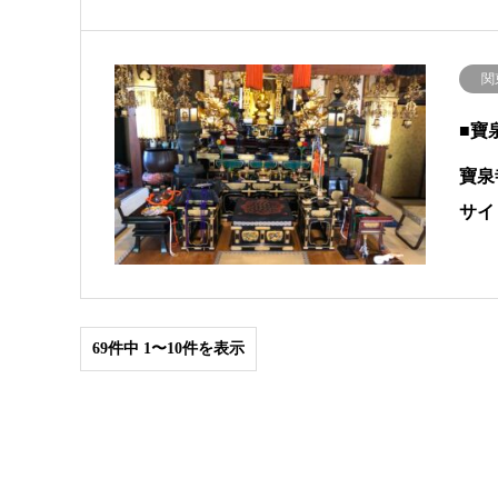
関
■寶
寶泉
サイト
69件中 1〜10件を表示