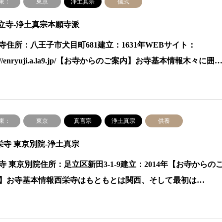
東：
東京
浄土真宗
儀式
延立寺-浄土真宗本願寺派
寺住所：八王子市犬目町681建立：1631年WEBサイト：
p://enryuji.a.la9.jp/【お寺からのご案内】お寺基本情報木々に囲
東：
東京
真言宗
浄土真宗
供養
栄寺 東京別院-浄土真宗
寺 東京別院住所：足立区新田3-1-9建立：2014年【お寺からの
】お寺基本情報西栄寺はもともとは関西、そして最初は…