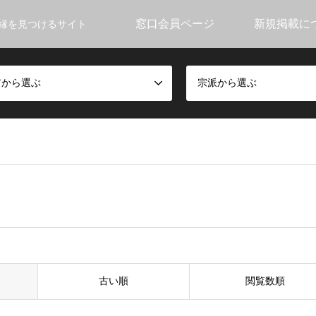
窓口会員ページ
新規掲載に
縁を見つけるサイト
アから選ぶ
宗派から選ぶ
古い順
閲覧数順