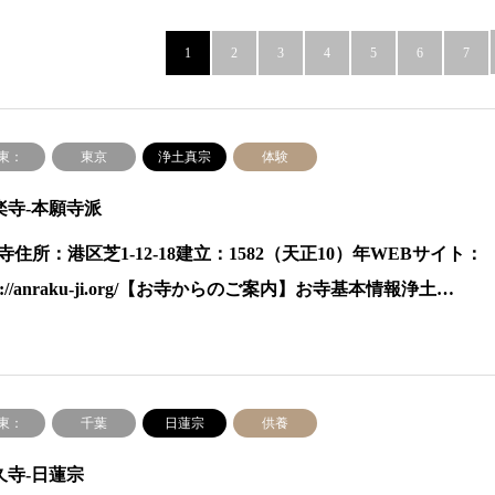
1
2
3
4
5
6
7
東：
東京
浄土真宗
体験
楽寺-本願寺派
寺住所：港区芝1-12-18建立：1582（天正10）年WEBサイト：
ps://anraku-ji.org/【お寺からのご案内】お寺基本情報浄土…
東：
千葉
日蓮宗
供養
久寺-日蓮宗