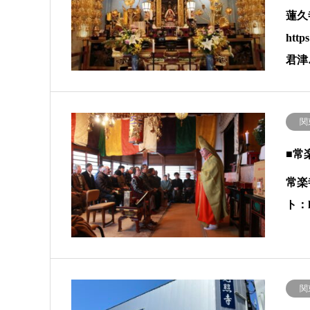
蓮久
htt
君津
関
■常
常楽
ト：h
関