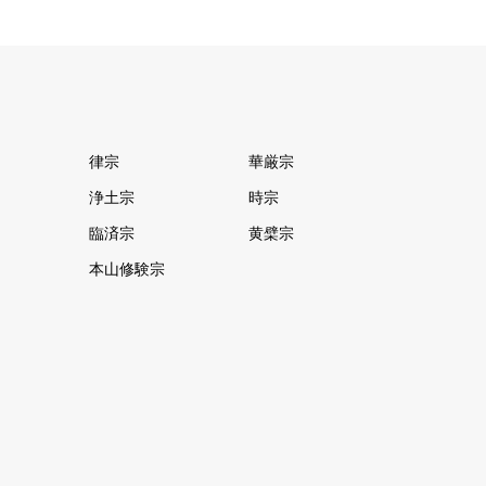
律宗
華厳宗
浄土宗
時宗
臨済宗
黄檗宗
本山修験宗