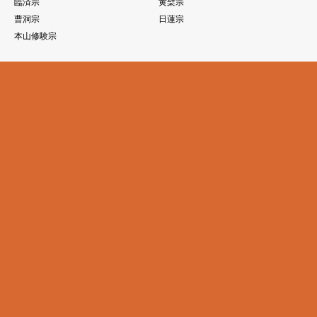
臨済宗
黄檗宗
曹洞宗
日蓮宗
本山修験宗