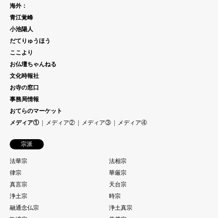
海外：
青江覚峰
小池陽人
だてりゅうほう
ここより
お仏壇ちゃんねる
文化時報社
お寺の窓口
事務局情報
おてらのマーケット
メディア①
メディア②
メディア③
メディア④
宗派
法華宗
法相宗
律宗
華厳宗
真言宗
天台宗
浄土宗
時宗
融通念仏宗
浄土真宗