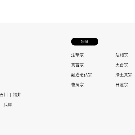
宗派
法華宗
法相宗
真言宗
天台宗
融通念仏宗
浄土真宗
曹洞宗
日蓮宗
石川
福井
兵庫