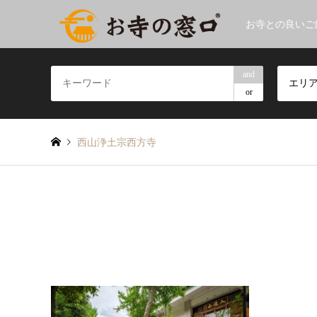
お寺との良いご
and
エリ
or
西山浄土宗西方寺