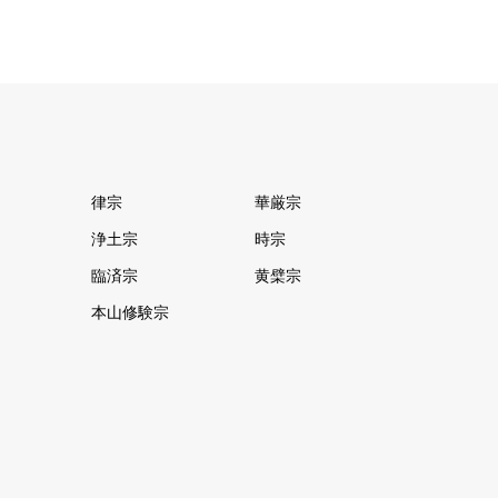
律宗
華厳宗
浄土宗
時宗
臨済宗
黄檗宗
本山修験宗