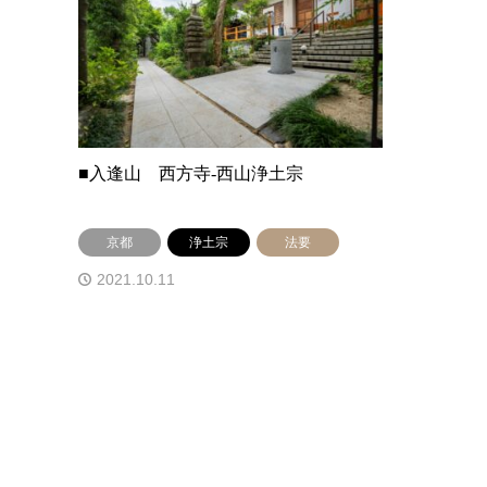
■入逢山 西方寺-西山浄土宗
京都
浄土宗
法要
2021.10.11