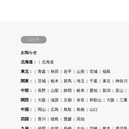
エリア
お知らせ
北海道：
北海道
東北：
青森
秋田
岩手
山形
宮城
福島
関東：
茨城
栃木
群馬
埼玉
千葉
東京
神奈川
中部：
長野
山梨
静岡
岐阜
愛知
新潟
富山
関西：
大阪
滋賀
京都
奈良
和歌山
大阪
三重
中国：
岡山
広島
鳥取
島根
山口
四国：
香川
徳島
愛媛
高知
九州：
福岡
佐賀
長崎
大分
宮崎
熊本
鹿児島