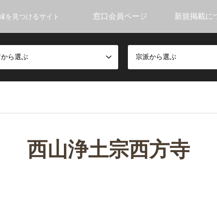
窓口会員ページ
新規掲載に
縁を見つけるサイト
アから選ぶ
宗派から選ぶ
西山浄土宗西方寺