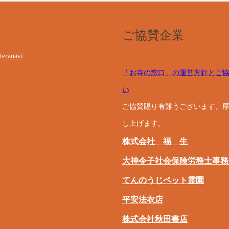
ご協賛企業
teranavi
「お寺の窓口」の運営方針とご
い
ご協賛賜り有難うございます。
し上げます。
株式会社 福 生
大神令子社会保険労務士事務
てんのうじペット霊園
平安法衣店
株式会社秋田書店