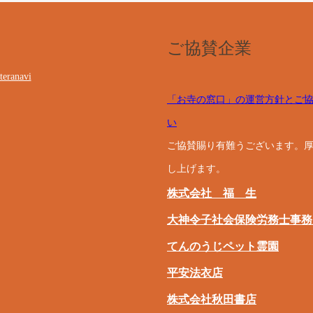
ご協賛企業
teranavi
「お寺の窓口」の運営方針とご
い
ご協賛賜り有難うございます。
し上げます。
株式会社 福 生
大神令子社会保険労務士事務
てんのうじペット霊園
平安法衣店
株式会社秋田書店