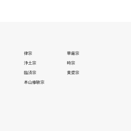
律宗
華厳宗
浄土宗
時宗
臨済宗
黄檗宗
本山修験宗