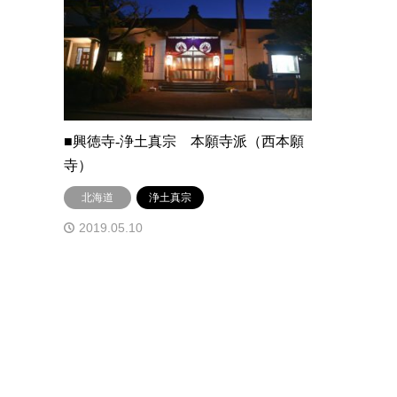
■興徳寺-浄土真宗 本願寺派（西本願
寺）
北海道
浄土真宗
2019.05.10