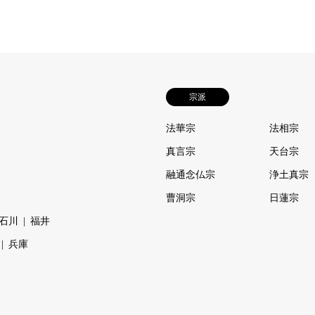
宗派
法華宗
法相宗
真言宗
天台宗
融通念仏宗
浄土真宗
曹洞宗
日蓮宗
石川
福井
兵庫