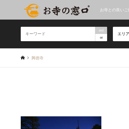
お寺との良いご
and
エリ
or
興徳寺