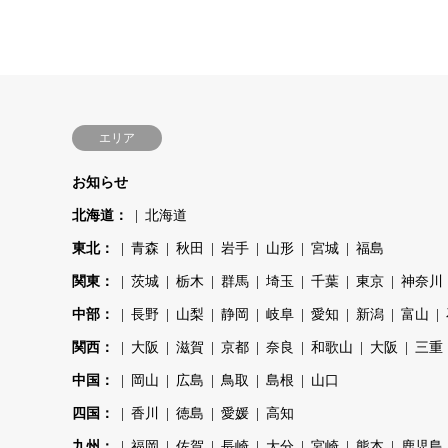
エリア
お知らせ
北海道：
北海道
東北：
青森
秋田
岩手
山形
宮城
福島
関東：
茨城
栃木
群馬
埼玉
千葉
東京
神奈川
中部：
長野
山梨
静岡
岐阜
愛知
新潟
富山
関西：
大阪
滋賀
京都
奈良
和歌山
大阪
三重
中国：
岡山
広島
鳥取
島根
山口
四国：
香川
徳島
愛媛
高知
九州：
福岡
佐賀
長崎
大分
宮崎
熊本
鹿児島