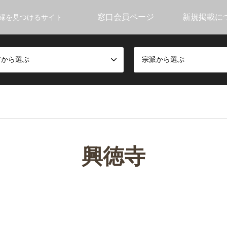
窓口会員ページ
新規掲載に
縁を見つけるサイト
アから選ぶ
宗派から選ぶ
興徳寺