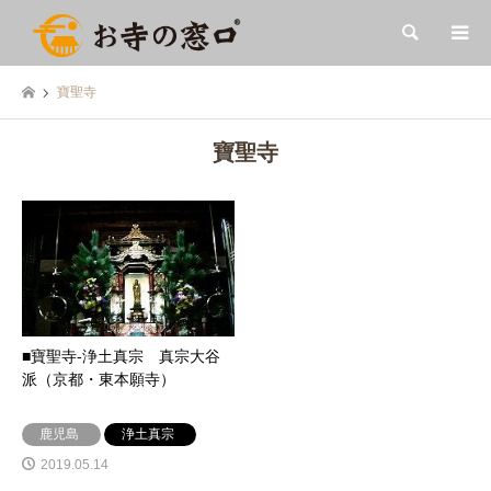
検索
寶聖寺
寶聖寺
■寶聖寺-浄土真宗 真宗大谷
派（京都・東本願寺）
鹿児島
浄土真宗
2019.05.14