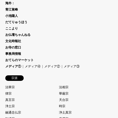
海外：
青江覚峰
小池陽人
だてりゅうほう
ここより
お仏壇ちゃんねる
文化時報社
お寺の窓口
事務局情報
おてらのマーケット
メディア①
メディア④
メディア②
メディア③
宗派
法華宗
法相宗
律宗
華厳宗
真言宗
天台宗
浄土宗
時宗
融通念仏宗
浄土真宗