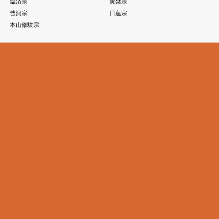
臨済宗
黄檗宗
曹洞宗
日蓮宗
本山修験宗