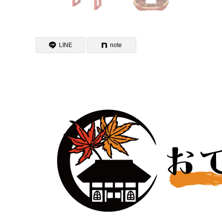
LINE
note