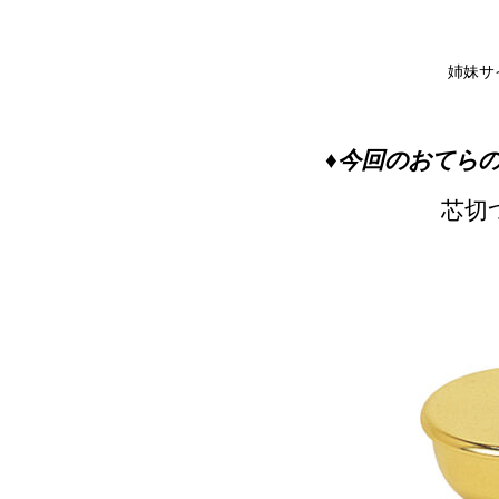
姉妹サ
♦今回のおてら
芯切