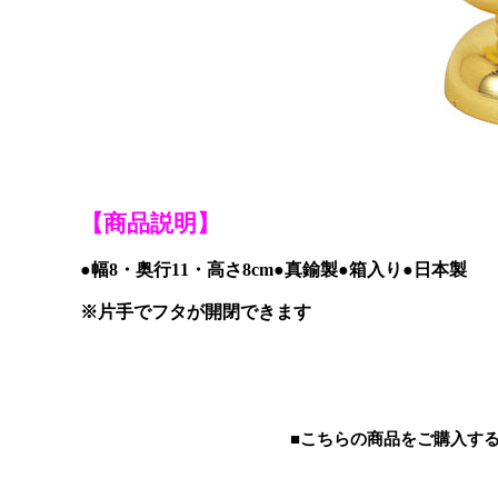
【商品説明】
●幅8・奥行11・高さ8cm●真鍮製●箱入り●日本製
※片手でフタが開閉できます
■こちらの商品をご購入す