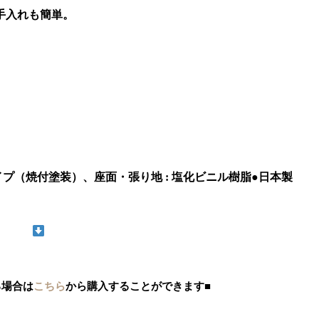
手入れも簡単。
 アルミパイプ（焼付塗装）、座面・張り地 : 塩化ビニル樹脂●日本製
る場合は
こちら
から購入することができます■