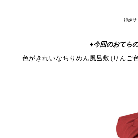
姉妹サ
♦今回のおてら
色がきれいなちりめん風呂敷 (りんご色