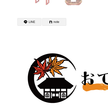
LINE
note