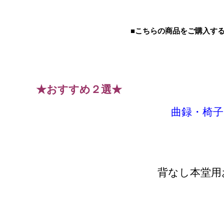
■こちらの商品をご購入す
★おすすめ２選★
曲録・椅子お
背なし本堂用お