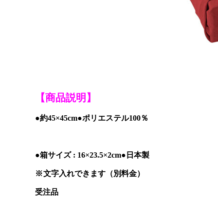
【商品説明】
●約45×45cm●ポリエステル100％
●箱サイズ : 16×23.5×2cm●日本製
※ 文字入れできます（別料金）
受注品