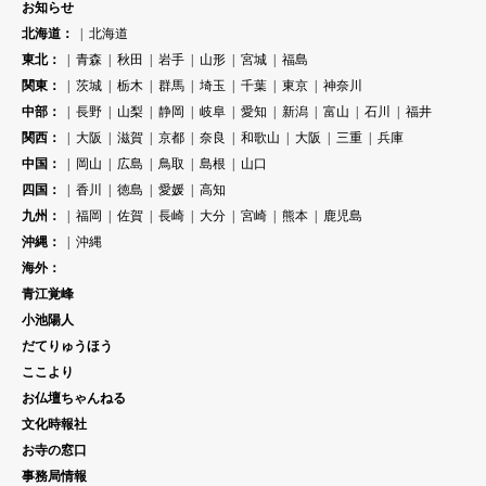
お知らせ
北海道：
北海道
東北：
青森
秋田
岩手
山形
宮城
福島
関東：
茨城
栃木
群馬
埼玉
千葉
東京
神奈川
中部：
長野
山梨
静岡
岐阜
愛知
新潟
富山
石川
福井
関西：
大阪
滋賀
京都
奈良
和歌山
大阪
三重
兵庫
中国：
岡山
広島
鳥取
島根
山口
四国：
香川
徳島
愛媛
高知
九州：
福岡
佐賀
長崎
大分
宮崎
熊本
鹿児島
沖縄：
沖縄
海外：
青江覚峰
小池陽人
だてりゅうほう
ここより
お仏壇ちゃんねる
文化時報社
お寺の窓口
事務局情報