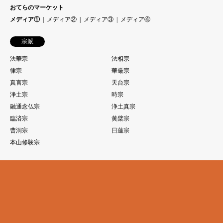
おてらのマーケット
メディア①
メディア②
メディア③
メディア④
宗派
法華宗
法相宗
律宗
華厳宗
真言宗
天台宗
浄土宗
時宗
融通念仏宗
浄土真宗
臨済宗
黄檗宗
曹洞宗
日蓮宗
本山修験宗