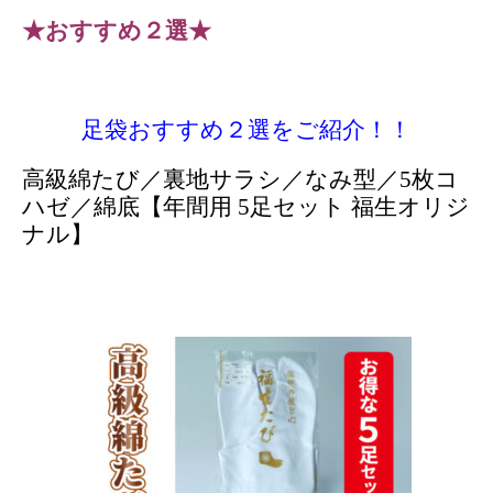
★おすすめ２選★
足袋おすすめ２選をご紹介！！
高級綿たび／裏地サラシ／なみ型／5枚コ
ハゼ／綿底【年間用 5足セット 福生オリジ
ナル】