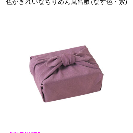
色がきれいなちりめん風呂敷 (なす色・紫)