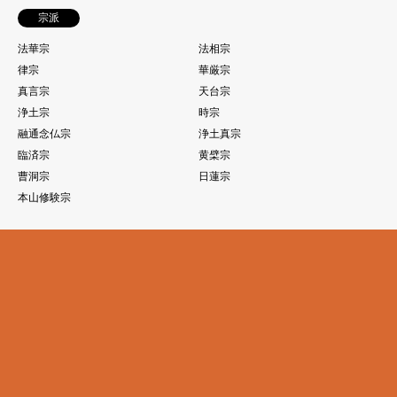
宗派
法華宗
法相宗
律宗
華厳宗
真言宗
天台宗
浄土宗
時宗
融通念仏宗
浄土真宗
臨済宗
黄檗宗
曹洞宗
日蓮宗
本山修験宗