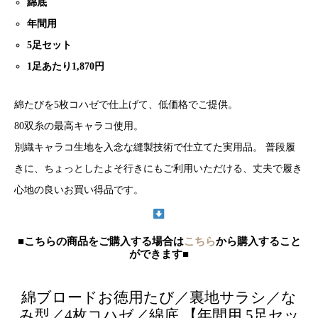
綿底
年間用
5足セット
1
足あたり
1,870
円
綿たびを5枚コハゼで仕上げて、低価格でご提供。
80双糸の最高キャラコ使用。
別織キャラコ生地を入念な縫製技術で仕立てた実用品。 普段履
きに、ちょっとしたよそ行きにもご利用いただける、丈夫で履き
心地の良いお買い得品です。
■こちらの商品をご購入する場合は
こちら
から購入すること
ができます■
綿ブロードお徳用たび／裏地サラシ／な
み型／4枚コハゼ／綿底 【年間用 5足セッ