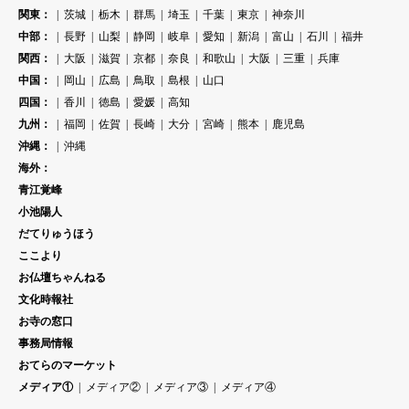
関東：
茨城
栃木
群馬
埼玉
千葉
東京
神奈川
中部：
長野
山梨
静岡
岐阜
愛知
新潟
富山
石川
福井
関西：
大阪
滋賀
京都
奈良
和歌山
大阪
三重
兵庫
中国：
岡山
広島
鳥取
島根
山口
四国：
香川
徳島
愛媛
高知
九州：
福岡
佐賀
長崎
大分
宮崎
熊本
鹿児島
沖縄：
沖縄
海外：
青江覚峰
小池陽人
だてりゅうほう
ここより
お仏壇ちゃんねる
文化時報社
お寺の窓口
事務局情報
おてらのマーケット
メディア①
メディア②
メディア③
メディア④