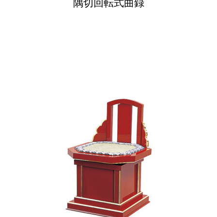
隅切回転式曲録