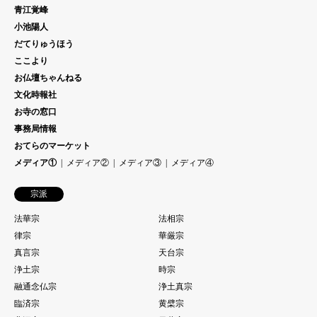
青江覚峰
小池陽人
だてりゅうほう
ここより
お仏壇ちゃんねる
文化時報社
お寺の窓口
事務局情報
おてらのマーケット
メディア①
メディア②
メディア③
メディア④
宗派
法華宗
法相宗
律宗
華厳宗
真言宗
天台宗
浄土宗
時宗
融通念仏宗
浄土真宗
臨済宗
黄檗宗