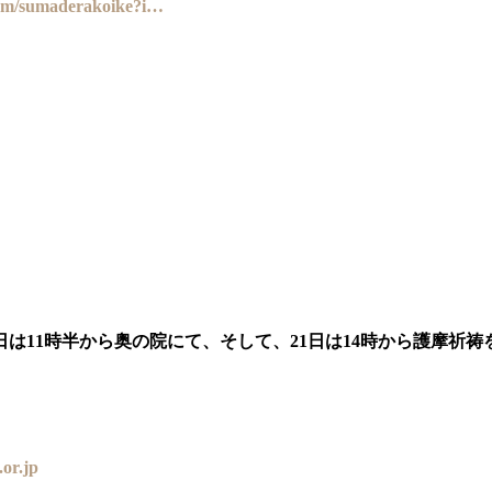
.com/sumaderakoike?i…
1日は11時半から奥の院にて、そして、21日は14時から護摩祈祷
or.jp