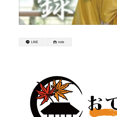
LINE
note