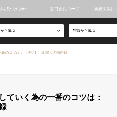
窓口会員ページ
新規掲載に
縁を見つけるサイト
アから選ぶ
宗派から選ぶ
一番のコツは：【法話】小池陽人の随想録
していく為の一番のコツは：
録