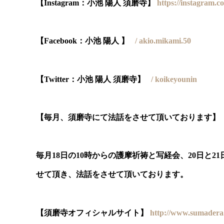
【Instagram：小池 陽人 須磨寺】
https://instagram
【Facebook：小池 陽人 】
/ akio.mikami.50
【Twitter：小池 陽人 須磨寺】
/ koikeyounin
【毎月、須磨寺にて法話をさせて頂いております】
毎月18日の10時からの護摩祈祷と写経会、20日と2
せて頂き、法話をさせて頂いております。
【須磨寺オフィシャルサイト】
http://www.sumadera.