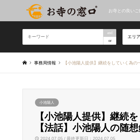
お寺との良いご
and
エリ
or
事務局情報
【小池陽人提供】継続をしていく為の
小池陽人
【小池陽人提供】継続を
【法話】小池陽人の随想
2024.07.05 / 最終更新日：2024.07.05