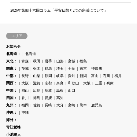
2026年第四十六回コラム「平安仏教と2つの宗派について」
エリア
お知らせ
北海道：
北海道
東北：
青森
秋田
岩手
山形
宮城
福島
関東：
茨城
栃木
群馬
埼玉
千葉
東京
神奈川
中部：
長野
山梨
静岡
岐阜
愛知
新潟
富山
石川
福井
関西：
大阪
滋賀
京都
奈良
和歌山
大阪
三重
兵庫
中国：
岡山
広島
鳥取
島根
山口
四国：
香川
徳島
愛媛
高知
九州：
福岡
佐賀
長崎
大分
宮崎
熊本
鹿児島
沖縄：
沖縄
海外：
青江覚峰
小池陽人