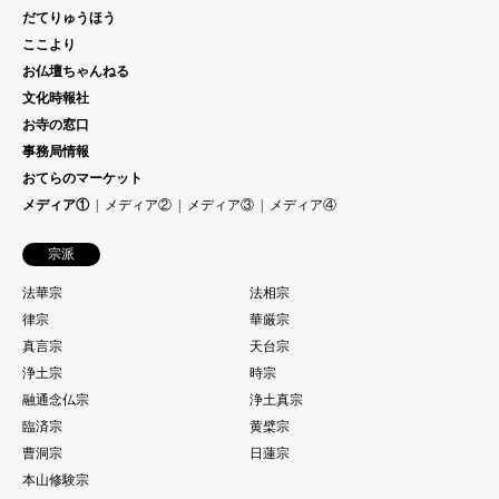
だてりゅうほう
ここより
お仏壇ちゃんねる
文化時報社
お寺の窓口
事務局情報
おてらのマーケット
メディア①
メディア②
メディア③
メディア④
宗派
法華宗
法相宗
律宗
華厳宗
真言宗
天台宗
浄土宗
時宗
融通念仏宗
浄土真宗
臨済宗
黄檗宗
曹洞宗
日蓮宗
本山修験宗