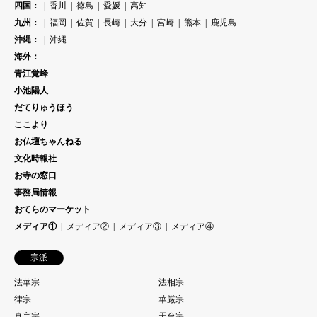
四国：
香川
徳島
愛媛
高知
九州：
福岡
佐賀
長崎
大分
宮崎
熊本
鹿児島
沖縄：
沖縄
海外：
青江覚峰
小池陽人
だてりゅうほう
ここより
お仏壇ちゃんねる
文化時報社
お寺の窓口
事務局情報
おてらのマーケット
メディア①
メディア②
メディア③
メディア④
宗派
法華宗
法相宗
律宗
華厳宗
真言宗
天台宗