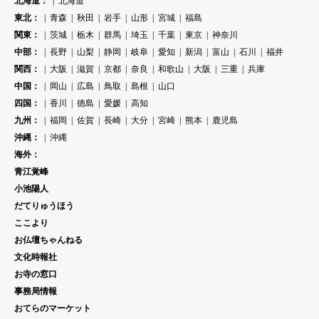
北海道：
北海道
東北：
青森
秋田
岩手
山形
宮城
福島
関東：
茨城
栃木
群馬
埼玉
千葉
東京
神奈川
中部：
長野
山梨
静岡
岐阜
愛知
新潟
富山
石川
福井
関西：
大阪
滋賀
京都
奈良
和歌山
大阪
三重
兵庫
中国：
岡山
広島
鳥取
島根
山口
四国：
香川
徳島
愛媛
高知
九州：
福岡
佐賀
長崎
大分
宮崎
熊本
鹿児島
沖縄：
沖縄
海外：
青江覚峰
小池陽人
だてりゅうほう
ここより
お仏壇ちゃんねる
文化時報社
お寺の窓口
事務局情報
おてらのマーケット