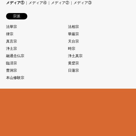
メディア①
メディア④
メディア②
メディア③
宗派
法華宗
法相宗
律宗
華厳宗
真言宗
天台宗
浄土宗
時宗
融通念仏宗
浄土真宗
臨済宗
黄檗宗
曹洞宗
日蓮宗
本山修験宗