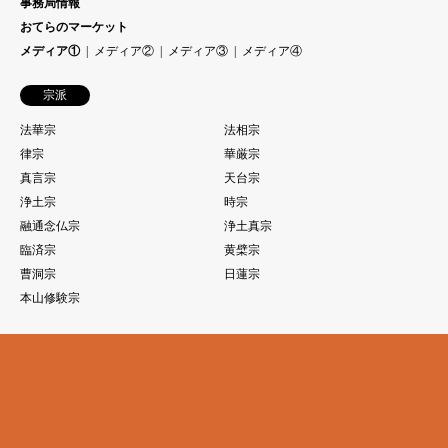
事務局情報
おてらのマーケット
メディア①
メディア②
メディア③
メディア④
宗派
法華宗
法相宗
律宗
華厳宗
真言宗
天台宗
浄土宗
時宗
融通念仏宗
浄土真宗
臨済宗
黄檗宗
曹洞宗
日蓮宗
本山修験宗