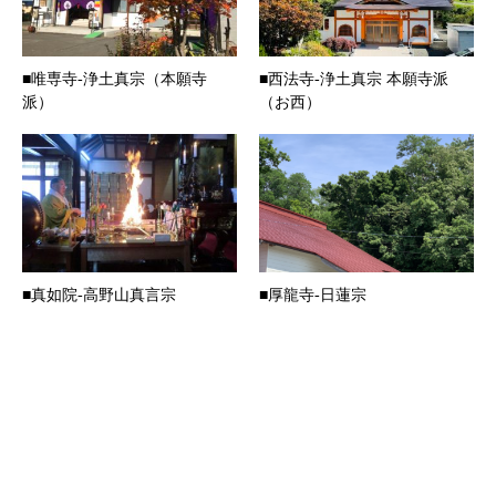
■唯専寺-浄土真宗（本願寺
■西法寺-浄土真宗 本願寺派
派）
（お西）
■真如院-高野山真言宗
■厚龍寺-日蓮宗