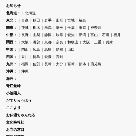
お知らせ
北海道：
北海道
東北：
青森
秋田
岩手
山形
宮城
福島
関東：
茨城
栃木
群馬
埼玉
千葉
東京
神奈川
中部：
長野
山梨
静岡
岐阜
愛知
新潟
富山
石川
福井
関西：
大阪
滋賀
京都
奈良
和歌山
大阪
三重
兵庫
中国：
岡山
広島
鳥取
島根
山口
四国：
香川
徳島
愛媛
高知
九州：
福岡
佐賀
長崎
大分
宮崎
熊本
鹿児島
沖縄：
沖縄
海外：
青江覚峰
小池陽人
だてりゅうほう
ここより
お仏壇ちゃんねる
文化時報社
お寺の窓口