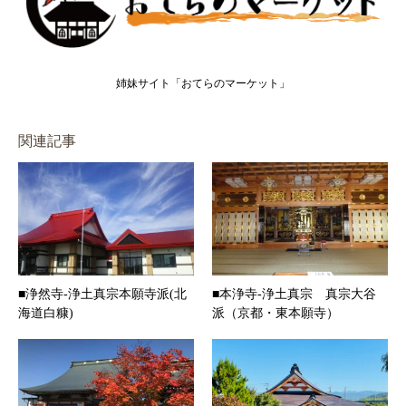
姉妹サイト「おてらのマーケット」
関連記事
■浄然寺-浄土真宗本願寺派(北
■本浄寺-浄土真宗 真宗大谷
海道白糠)
派（京都・東本願寺）