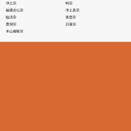
浄土宗
時宗
融通念仏宗
浄土真宗
臨済宗
黄檗宗
曹洞宗
日蓮宗
本山修験宗