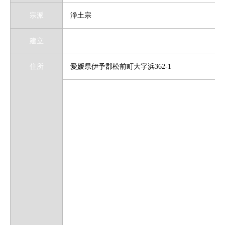
宗派
浄土宗
建立
住所
愛媛県伊予郡松前町大字浜362-1