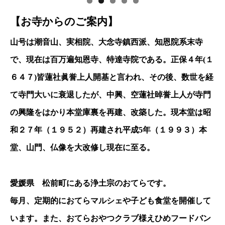
【お寺からのご案内】
山号は潮音山、実相院、大念寺鎮西派、知恩院系末寺
で、現在は百万遍知恩寺、特達寺院である。正保４年(１
６４７)皆蓮社眞誉上人開基と言われ、その後、数世を経
て寺門大いに衰退したが、中興、空蓮社晫誉上人が寺門
の興隆をはかり本堂庫裏を再建、改築した。現本堂は昭
和２７年（１９５２）再建され平成5年（１９９３）本
堂、山門、仏像を大改修し現在に至る。
愛媛県 松前町にある浄土宗のおてらです。
毎月、定期的におてらマルシェや子ども食堂を開催して
います。また、おてらおやつクラブ様えひめフードバン