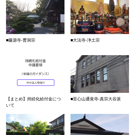
■藤源寺-曹洞宗
■大法寺-浄土宗
【まとめ】持続化給付金につ
■至心山通覚寺-真宗大谷派
いて