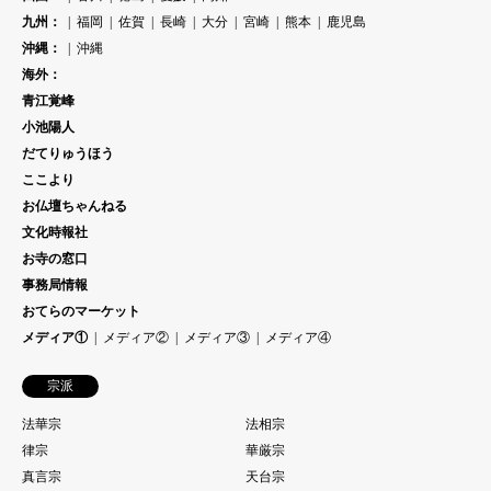
九州：
福岡
佐賀
長崎
大分
宮崎
熊本
鹿児島
沖縄：
沖縄
海外：
青江覚峰
小池陽人
だてりゅうほう
ここより
お仏壇ちゃんねる
文化時報社
お寺の窓口
事務局情報
おてらのマーケット
メディア①
メディア②
メディア③
メディア④
宗派
法華宗
法相宗
律宗
華厳宗
真言宗
天台宗