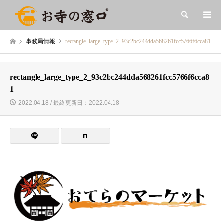
検索
事務局情報
rectangle_large_type_2_93c2bc244dda568261fcc5766f6cca81
rectangle_large_type_2_93c2bc244dda568261fcc5766f6cca8
1
2022.04.18 / 最終更新日：2022.04.18