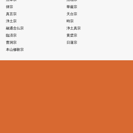
律宗
華厳宗
真言宗
天台宗
浄土宗
時宗
融通念仏宗
浄土真宗
臨済宗
黄檗宗
曹洞宗
日蓮宗
本山修験宗