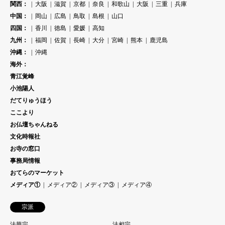
関西：
大阪
滋賀
京都
奈良
和歌山
大阪
三重
兵庫
中国：
岡山
広島
鳥取
島根
山口
四国：
香川
徳島
愛媛
高知
九州：
福岡
佐賀
長崎
大分
宮崎
熊本
鹿児島
沖縄：
沖縄
海外：
青江覚峰
小池陽人
だてりゅうほう
ここより
お仏壇ちゃんねる
文化時報社
お寺の窓口
事務局情報
おてらのマーケット
メディア①
メディア②
メディア③
メディア④
宗派
法華宗
法相宗