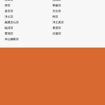
律宗
華厳宗
真言宗
天台宗
浄土宗
時宗
融通念仏宗
浄土真宗
臨済宗
黄檗宗
曹洞宗
日蓮宗
本山修験宗