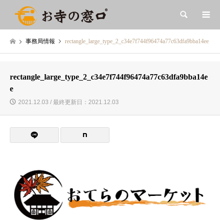
検索
事務局情報
rectangle_large_type_2_c34e7f744f96474a77c63dfa9bba14ee
rectangle_large_type_2_c34e7f744f96474a77c63dfa9bba14e
e
2021.12.03 / 最終更新日：2021.12.03