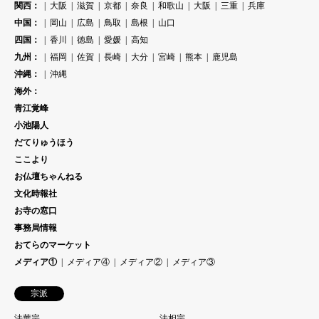
関西：
大阪
滋賀
京都
奈良
和歌山
大阪
三重
兵庫
中国：
岡山
広島
鳥取
島根
山口
四国：
香川
徳島
愛媛
高知
九州：
福岡
佐賀
長崎
大分
宮崎
熊本
鹿児島
沖縄：
沖縄
海外：
青江覚峰
小池陽人
だてりゅうほう
ここより
お仏壇ちゃんねる
文化時報社
お寺の窓口
事務局情報
おてらのマーケット
メディア①
メディア④
メディア②
メディア③
宗派
法華宗
法相宗