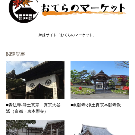
姉妹サイト「おてらのマーケット」
関連記事
■覺法寺-浄土真宗 真宗大谷
■眞願寺-浄土真宗本願寺派
派（京都・東本願寺）