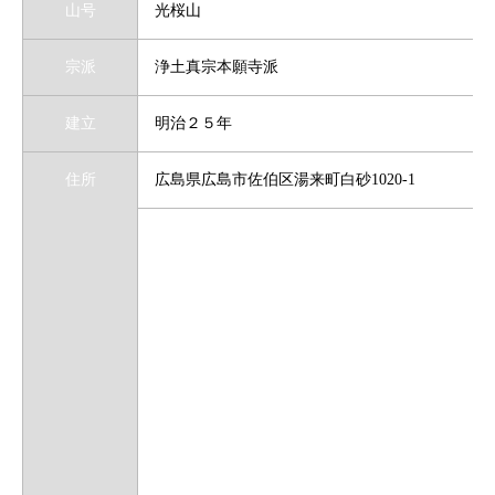
山号
光桜山
宗派
浄土真宗本願寺派
建立
明治２５年
住所
広島県広島市佐伯区湯来町白砂1020-1