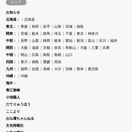
エリア
お知らせ
北海道：
北海道
東北：
青森
秋田
岩手
山形
宮城
福島
関東：
茨城
栃木
群馬
埼玉
千葉
東京
神奈川
中部：
長野
山梨
静岡
岐阜
愛知
新潟
富山
石川
福井
関西：
大阪
滋賀
京都
奈良
和歌山
大阪
三重
兵庫
中国：
岡山
広島
鳥取
島根
山口
四国：
香川
徳島
愛媛
高知
九州：
福岡
佐賀
長崎
大分
宮崎
熊本
鹿児島
沖縄：
沖縄
海外：
青江覚峰
小池陽人
だてりゅうほう
ここより
お仏壇ちゃんねる
文化時報社