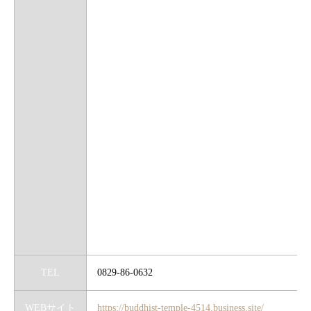
TEL
0829-86-0632
WEBサイト
https://buddhist-temple-4514.business.site/