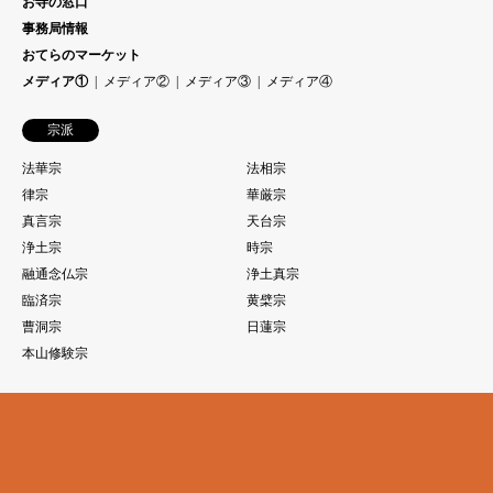
お寺の窓口
事務局情報
おてらのマーケット
メディア①
メディア②
メディア③
メディア④
宗派
法華宗
法相宗
律宗
華厳宗
真言宗
天台宗
浄土宗
時宗
融通念仏宗
浄土真宗
臨済宗
黄檗宗
曹洞宗
日蓮宗
本山修験宗