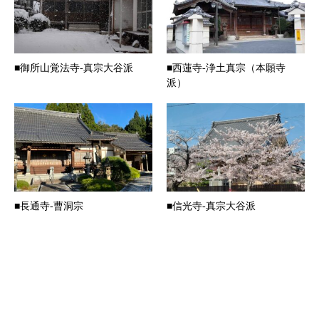
■御所山覚法寺-真宗大谷派
■西蓮寺-浄土真宗（本願寺
派）
■長通寺-曹洞宗
■信光寺-真宗大谷派