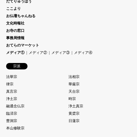
だてりゅうほう
ここより
お仏壇ちゃんねる
文化時報社
お寺の窓口
事務局情報
おてらのマーケット
メディア①
メディア②
メディア③
メディア④
宗派
法華宗
法相宗
律宗
華厳宗
真言宗
天台宗
浄土宗
時宗
融通念仏宗
浄土真宗
臨済宗
黄檗宗
曹洞宗
日蓮宗
本山修験宗