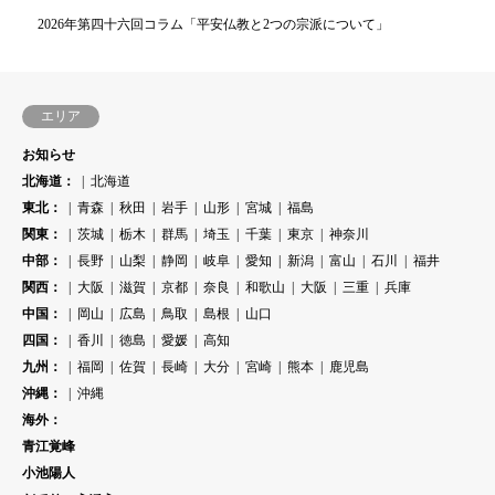
2026年第四十六回コラム「平安仏教と2つの宗派について」
エリア
お知らせ
北海道：
北海道
東北：
青森
秋田
岩手
山形
宮城
福島
関東：
茨城
栃木
群馬
埼玉
千葉
東京
神奈川
中部：
長野
山梨
静岡
岐阜
愛知
新潟
富山
石川
福井
関西：
大阪
滋賀
京都
奈良
和歌山
大阪
三重
兵庫
中国：
岡山
広島
鳥取
島根
山口
四国：
香川
徳島
愛媛
高知
九州：
福岡
佐賀
長崎
大分
宮崎
熊本
鹿児島
沖縄：
沖縄
海外：
青江覚峰
小池陽人