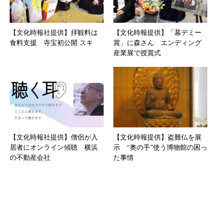
【文化時報社提供】拝観料は
【文化時報提供】「墓デミー
食料支援 寺宝初公開 スキ
賞」に森さん エンディング
産業展で授賞式
【文化時報社提供】僧侶が入
【文化時報提供】盗難仏を展
居者にオンライン傾聴 横浜
示 “奥の手”使う博物館の困っ
の不動産会社
た事情