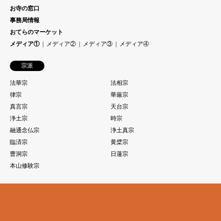
お寺の窓口
事務局情報
おてらのマーケット
メディア①
メディア②
メディア③
メディア④
宗派
法華宗
法相宗
律宗
華厳宗
真言宗
天台宗
浄土宗
時宗
融通念仏宗
浄土真宗
臨済宗
黄檗宗
曹洞宗
日蓮宗
本山修験宗