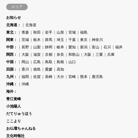
エリア
お知らせ
北海道：
北海道
東北：
青森
秋田
岩手
山形
宮城
福島
関東：
茨城
栃木
群馬
埼玉
千葉
東京
神奈川
中部：
長野
山梨
静岡
岐阜
愛知
新潟
富山
石川
福井
関西：
大阪
滋賀
京都
奈良
和歌山
大阪
三重
兵庫
中国：
岡山
広島
鳥取
島根
山口
四国：
香川
徳島
愛媛
高知
九州：
福岡
佐賀
長崎
大分
宮崎
熊本
鹿児島
沖縄：
沖縄
海外：
青江覚峰
小池陽人
だてりゅうほう
ここより
お仏壇ちゃんねる
文化時報社